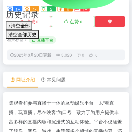
1+
1-
2
0
1+
历史记录
收藏
点赞
0
0
>清空全部
清空全部历史
相关标签：
直播平台
2025年8月20日更新
3,023
0
0
网址介绍
常见问题
集观看和参与直播于一体的互动娱乐平台，以“看直
播，玩直播，尽在映客”为口号，致力于为用户提供丰
富多样的直播内容和沉浸式的互动体验。平台不仅涵盖
了娱乐、音乐、游戏、生活等多个领域的直播内容，还