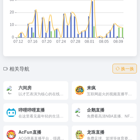
相关导航
换一换
六间房
来疯
以才艺表演为核心的在线视频娱乐直播平台，用户可以观看唱歌、跳舞、乐器演奏等才艺直播，通过弹幕、点赞和送礼物等方式与主播互动，并参与才艺评价活动赢取奖励。
互联网超火的视频直播平台，提供丰富精彩的视频真人生活秀。支持数万人同时在线视频直播、聊天、交友、速度流畅不卡，美女帅哥播客任你看。快来加入，一起来疯吧！
哔哩哔哩直播
企鹅直播
在这里看见最年轻的生活方式，学习、游戏、电竞、宅舞、唱见、绘画、美食等等应有尽有，快来捕捉你最喜欢的up主最真实的一面吧！
免费看高清NBA直播、NFL橄榄球直播、足球直播、台球直播、CBA、欧冠意甲西甲直播同时还有国家健美冠军直播健身教你减肥练出好身材，更有高颜值美女主播解说体育赛事。
AcFun直播
龙珠直播
ACG弹幕直播平台，强调“认真你就输啦”幽默风格。特点包括双旦专区、TGA游戏主题和弹幕互动。功能涵盖直播推荐进入、奖项回顾、自习室及节日活动浏览。
免费足球、篮球等体育赛事直播的平台，用户可以观看精彩赛事，参与互动交流，并获取专业的赛事预测和分析。