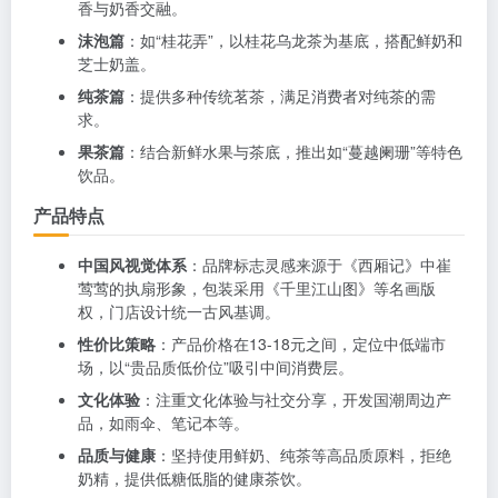
香与奶香交融。
沫泡篇
：如“桂花弄”，以桂花乌龙茶为基底，搭配鲜奶和
芝士奶盖。
纯茶篇
：提供多种传统茗茶，满足消费者对纯茶的需
求。
果茶篇
：结合新鲜水果与茶底，推出如“蔓越阑珊”等特色
饮品。
产品特点
中国风视觉体系
：品牌标志灵感来源于《西厢记》中崔
莺莺的执扇形象，包装采用《千里江山图》等名画版
权，门店设计统一古风基调。
性价比策略
：产品价格在13-18元之间，定位中低端市
场，以“贵品质低价位”吸引中间消费层。
文化体验
：注重文化体验与社交分享，开发国潮周边产
品，如雨伞、笔记本等。
品质与健康
：坚持使用鲜奶、纯茶等高品质原料，拒绝
奶精，提供低糖低脂的健康茶饮。