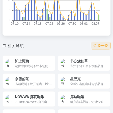
相关导航
换一换
沪上阿姨
书亦烧仙草
定位中价现制茶饮市场的知名品牌，凭借新鲜健康的产品、创新研发能力和强大的市场拓展能力，在下沉市场中取得了显著成功，并于2025年成功上市。
专注于烧仙草茶饮的品牌，凭借健康理念和高性价比产品在下沉市场表现突出，但近年来面临市场竞争加剧的挑战。
奈雪的茶
星巴克
高端现制茶饮开创者。以“茶饮+软欧包”双品类模式著称，2021年成为“全球茶饮第一股”。2025年聚焦健康战略，推出多款低卡、营养饮品，市场反馈良好。
全球知名的咖啡连锁品牌，以其高品质咖啡、个性化服务和舒适的消费环境著称，尤其在中国市场通过加速下沉市场布局和产品创新，保持了强劲的增长势头。
NOWWA 挪瓦咖啡
库迪咖啡
2019年,NOWWA 挪瓦咖啡的第一家咖啡馆在上海的夏天与你正式相见。名字的 NOWWA 代表
新兴咖啡品牌，凭借快速扩张和创新商业模式，在短时间内成为全球第四大咖啡品牌。以高品质原料和创新产品著称，2024年门店超1万家，果咖系列销量破亿。2025年进军便利店，持续引领平价咖啡消费潮流。