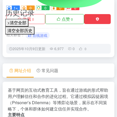
1+
0
0
0
0
历史记录
收藏
点赞
0
0
>清空全部
清空全部历史
相关标签：
在线游戏
2025年10月9日更新
6,977
0
0
网址介绍
常见问题
基于网页的互动式教育工具，旨在通过游戏的形式帮助
用户理解信任和合作的进化过程。它通过模拟囚徒困境
（Prisoner’s Dilemma）等博弈论场景，展示在不同策
略下，个体和群体如何建立信任并实现合作。
主要特点