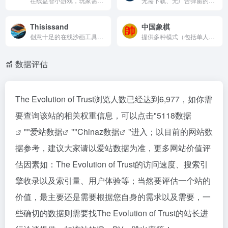
在线益智小游戏，玩家需要在场景中绘制线条，利用物理原理引导或撞击球使其滚动到球筐中。游戏简单易上手，支持关卡设计和分享功能，玩家还可以加入社区交流心得，是一款兼具趣味性和挑战性的游戏。
无需下载、无广告弹窗的免费在线小游戏平台，提供超过 1000 款游戏，涵盖益智、双人、汽车等多种类型，适合各种设备，吸引全球玩家。
Thisissand
中国象棋
创意十足的在线沙画工具，用户可以通过简单的操作在虚拟沙滩上创作美丽的沙画，并支持作品保存与分享。
提供多种模式（包括单人练习、在线对战、闯关模式和残局挑战）的在线象棋平台，支持手机和电脑访问，适合所有水平的象棋爱好者。
数据评估
The Evolution of Trust浏览人数已经达到6,977，如你需
要查询该站的相关权重信息，可以点击"
5118数据
""
爱站数据
""
Chinaz数据
"进入；以目前的网站数
据参考，建议大家请以爱站数据为准，更多网站价值评
估因素如：The Evolution of Trust的访问速度、搜索引
擎收录以及索引量、用户体验等；当然要评估一个站的
价值，最主要还是需要根据您自身的需求以及需要，一
些确切的数据则需要找The Evolution of Trust的站长进