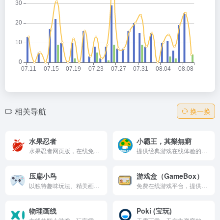
相关导航
换一换
水果忍者
小霸王，其樂無窮
水果忍者网页版，在线免费玩经典切水果游戏。浏览器直接滑动/拖拽切西瓜、香蕉等，躲炸弹、刷高分，连击爽快。无需下载/注册，加载快、无广告，手机触屏/电脑鼠标都支持。怀旧摸鱼神器，heheda.top系列小游戏之一，随时解压重温童年快乐！
提供经典游戏在线体验的网站，用户可以在这里回味红白机、街机等经典游戏，享受怀旧的乐趣。
压扁小鸟
游戏盒（GameBox）
以独特趣味玩法、精美画面、简单操作和丰富功能为特点的休闲游戏平台，让玩家在轻松娱乐中收获无限快乐。
免费在线游戏平台，提供红白机、GBA、街机、PS等经典模拟器和H5网页游戏（如植物大战僵尸、红色警戒2、水果忍者）。浏览器直接玩、无需下载，怀旧经典+创新小游戏结合。分类清晰、加载快速，是休闲娱乐和童年回忆的理想站点。
物理画线
Poki (宝玩)