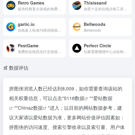
Retro Games
Thisissand
提供经典复古游戏的免费体验。用户可以直接在浏览器中畅玩多种经典游戏，无需下载或安装。平台涵盖多种类型和平台，如NES、SNES、GBA等，适合怀旧和喜欢复古游戏的玩家。
创意十足的在线沙画工具，用户可以通过简单的操作在虚拟沙滩上创作美丽的沙画，并支持作品保存与分享。
gartic.io
Bellwoods
在线多人绘画与猜词游戏，支持全球玩家互动，适合与朋友或陌生人一起游玩。
Bellwoods
PestGame
Perfect Circle
免费的在线昆虫打击游戏，玩家可以通过点击屏幕上的昆虫来消灭它们并获得分数，适合所有年龄段的玩家。
玩家需要围绕中心点绘制一个尽可能完美的圆形。游戏通过测量玩家绘制的圆形与理想圆形的偏差来计算得分，越接近完美圆形，得分越高。它简单易上手，具有一定的挑战性，适合所有年龄段的玩家。
数据评估
拼图侠浏览人数已经达到8,009，如你需要查询该站的
相关权重信息，可以点击"
5118数据
""
爱站数据
""
Chinaz数据
"进入；以目前的网站数据参考，建
议大家请以爱站数据为准，更多网站价值评估因素如：
拼图侠的访问速度、搜索引擎收录以及索引量、用户体