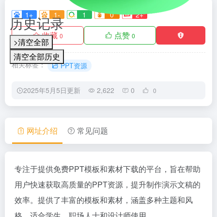
1+
1-
1
0
2+
历史记录
收藏
点赞
0
0
>清空全部
清空全部历史
相关标签：
PPT资源
2025年5月5日更新
2,622
0
0
网址介绍
常见问题
专注于提供免费PPT模板和素材下载的平台，旨在帮助
用户快速获取高质量的PPT资源，提升制作演示文稿的
效率。提供了丰富的模板和素材，涵盖多种主题和风
格，适合学生、职场人士和设计师使用。