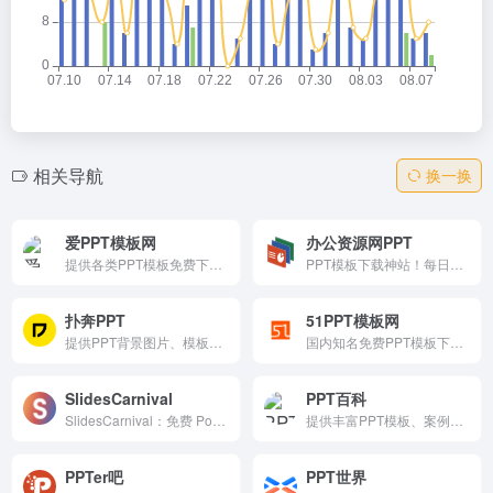
相关导航
换一换
爱PPT模板网
办公资源网PPT
提供各类PPT模板免费下载，PPT背景图，PPT素材，PPT背景，免费PPT模板下载，PPT图表，精美PPT下载，PPT课件下载，PPT背景图片免费下载
PPT模板下载神站！每日精品更新、热搜专题全覆盖，VIP终身39元（原199）任意高速下载+一对一客服。微信支付便捷，反诈声明安全，商务教育节日模板一网打尽。职场教师设计师必备，3秒预览一键下，办公效率翻倍！
扑奔PPT
51PPT模板网
提供PPT背景图片、模板和素材的免费下载平台，资源丰富，支持多种主题和场景，特别适合需要快速获取高质量PPT资源的用户。
国内知名免费PPT模板下载平台，提供商务、简约、工作总结、论文答辩、个人简历、科技、教育等多种风格模板，以及背景、图表、素材资源。支持搜索、直接下载和用户上传，非商业免费使用，是办公、教育用户快速制作专业幻灯片的理想选择。
SlidesCarnival
PPT百科
SlidesCarnival：免费 PowerPoint 和 Google Slides 模板
提供丰富PPT模板、案例和制作教程的免费资源网站，帮助用户提升PPT设计水平，轻松制作出高质量的演示文稿。
PPTer吧
PPT世界