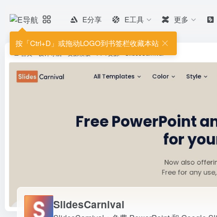
E分享
E工具
更多
SlidesCarnival
SlidesCarnival：免费 PowerPoint
按「Ctrl+D」或拖动LOGO到书签栏收藏本站
首页
•
设计导航
•
资源模板
•
PPT资源
•
SlidesCarnival
SlidesCarnival