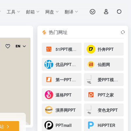
工具
邮箱
网盘
翻译
打开网站
热门网址
51PPT模板网
扑奔PPT
优品PPT模板网
仙图网
第一PPT模板网
爱PPT模板网
逼格PPT
PPT之家
演界网PPT
变色龙PPT
PPTmall
HiPPTER
站