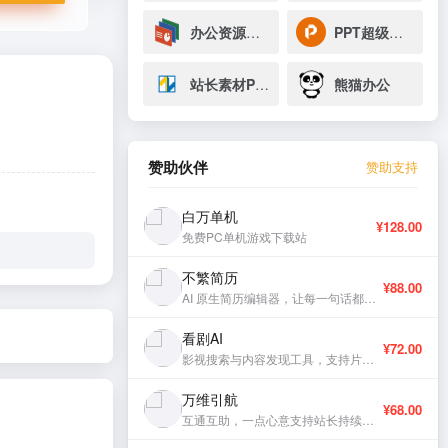
办公资源网PPT
PPT超级市场
站长素材PPT
熊猫办公
赞助伙伴
赞助支持
白万单机
¥128.00
免费PC单机游戏下载站
不繁简历
¥88.00
AI 原生简历编辑器，让每一句话都有分量。
看剧AI
¥72.00
影视搜索与内容发现工具，支持片库浏览与智能推荐。
万维引航
¥68.00
互通互助，一点心意支持站长持续更新。