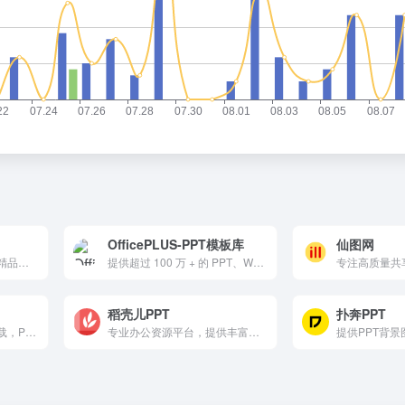
OfficePLUS-PPT模板库
仙图网
PPT模板下载神站！每日精品更新、热搜专题全覆盖，VIP终身39元（原199）任意高速下载+一对一客服。微信支付便捷，反诈声明安全，商务教育节日模板一网打尽。职场教师设计师必备，3秒预览一键下，办公效率翻倍！
提供超过 100 万 + 的 PPT、Word 和 Excel 模板，以及 30000 + 的关系图和图表模板，支持 AI 智能辅助和个性化定制，适合学生、职场人士和创意工作者使用。
稻壳儿PPT
扑奔PPT
提供各类PPT模板免费下载，PPT背景图，PPT素材，PPT背景，免费PPT模板下载，PPT图表，精美PPT下载，PPT课件下载，PPT背景图片免费下载
专业办公资源平台，提供丰富的PPT模板和智能服务，同时为创作者提供变现机会，是国内领先的办公内容服务平台。