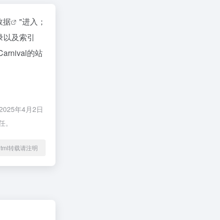
z数据
"进入；
收录以及索引
nival的站
025年4月2日
任。
81.html转载请注明