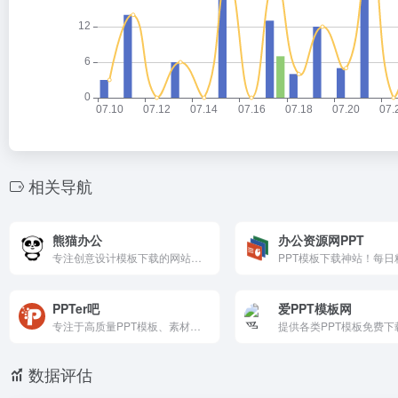
相关导航
熊猫办公
办公资源网PPT
专注创意设计模板下载的网站，涵盖行业优质精品PPT模板、Word模板、Excel模板、免抠元素、视频素材、字体和音效及配乐素材等，集办公设计模板于一体的素材网。
PPTer吧
爱PPT模板网
专注于高质量PPT模板、素材和设计资源的在线平台，提供海量精美幻灯片模板、图表、图标及背景图片，满足商务汇报、教学课件、年终总结等多种场景需求。所有资源支持一键下载，分类清晰，更新及时，帮助用户快速打造专业演示文档，节省设计时间，提升工作效率。
数据评估