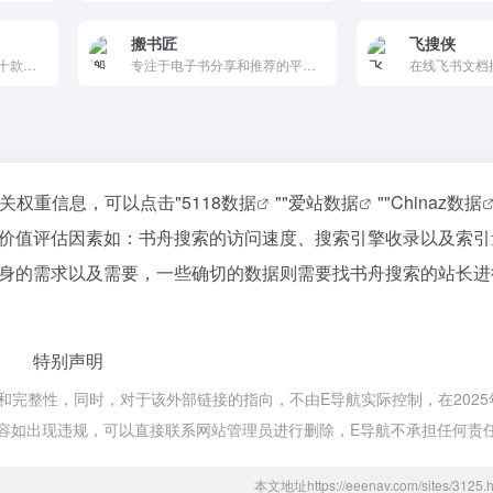
搬书匠
飞搜侠
超能搜搜索引擎收录了数十款百度网盘搜索引擎，百度云网盘搜索工具，百度云网盘解析工具，最干净、最好用的资源搜索引擎。提供影视、书籍、软件等资源推荐以及整合信息，让我们更快捷、更平等的获取资源信息
专注于电子书分享和推荐的平台，提供丰富的电子书资源，涵盖技术、编程、设计、管理等多个领域，帮助读者获取高质量的学习资料。
相关权重信息，可以点击"
5118数据
""
爱站数据
""
Chinaz数据
价值评估因素如：书舟搜索的访问速度、搜索引擎收录以及索引
身的需求以及需要，一些确切的数据则需要找书舟搜索的站长进
特别声明
完整性，同时，对于该外部链接的指向，不由E导航实际控制，在2025年
内容如出现违规，可以直接联系网站管理员进行删除，E导航不承担任何责
本文地址https://eeenav.com/sites/31