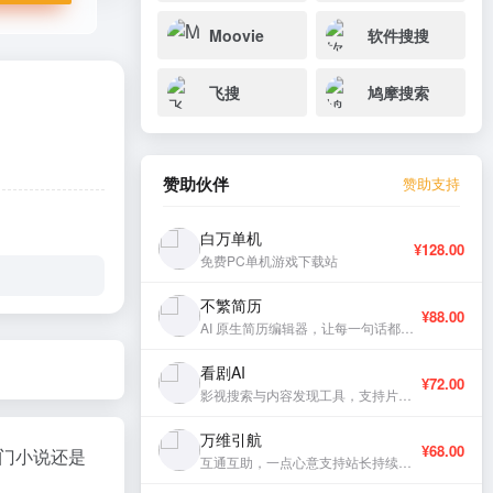
Moovie
软件搜搜
飞搜
鸠摩搜索
赞助伙伴
赞助支持
白万单机
¥128.00
免费PC单机游戏下载站
不繁简历
¥88.00
AI 原生简历编辑器，让每一句话都有分量。
看剧AI
¥72.00
影视搜索与内容发现工具，支持片库浏览与智能推荐。
万维引航
¥68.00
门小说还是
互通互助，一点心意支持站长持续更新。