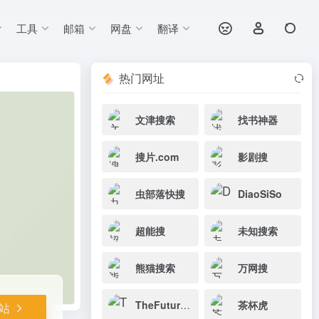
工具
邮箱
网盘
翻译
打开网站
论互动，帮助用
热门网址
文津搜索
找书神器
搜片.com
影剧搜
虫部落快搜
DiaoSiSo
超能搜
未知搜索
熊猫搜索
万网搜
TheFuture书籍搜索
茶杯虎
站