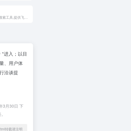
在线飞书文档搜索工具,提供飞书文档搜索服务,帮助用户快速找到公开飞书文档,便捷获取飞书干货资料、课程、文档数据
"进入；以目
量、用户体
行洽谈提
3月30日 下
任。
25.html转载请注明