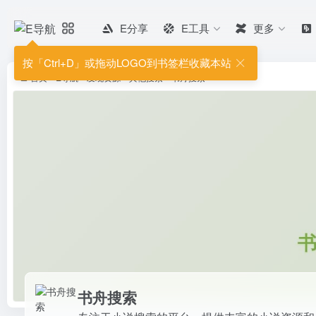
E分享
E工具
更多
书舟搜索
专注于小说搜索的平台，提供丰富
按「Ctrl+D」或拖动LOGO到书签栏收藏本站
户快速找到并阅读自己喜欢的小说，
首页
•
E导航
•
发现资源
•
其他搜索
•
书舟搜索
书舟搜索