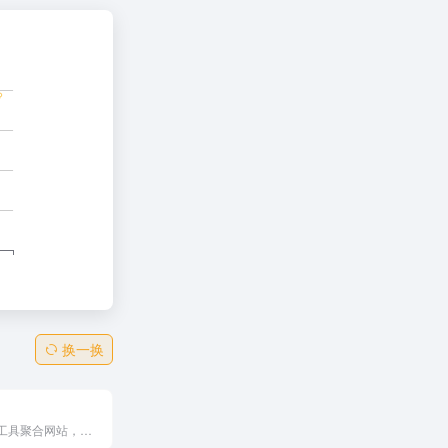
换一换
综合性的搜索工具聚合网站，专注于提供丰富的搜索功能，尤其是图片搜索。它聚合了多个搜索引擎和图片搜索工具，支持多语言和相似图片搜索，适合设计师和普通用户使用。