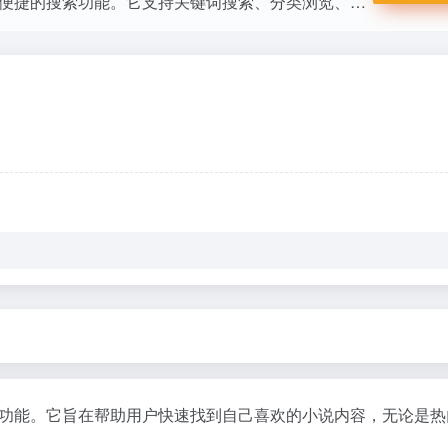
专注于小说搜索的平台，提供丰富的小说资源和便捷的搜索功能。它支持关键词搜索、分类浏览、书签功能和评论互动，帮助用户快速找到并阅读自己喜欢的小说，是小说爱好者的理想选择。
功能。它旨在帮助用户快速找到自己喜欢的小说内容，无论是热