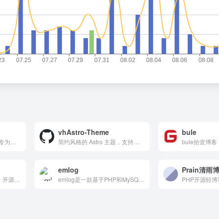
vhAstro-Theme
bule
开源的博客和通讯平台，专为专业出版商设计，提供现代工具用于构建网站、发布内容和发送通讯。它支持会员管理和付费订阅，提供详细的分析工具，帮助创作者实现商业变现，是专业出版商和创作者的理想选择。
简约风格的 Astro 主题，支持动态内容加载和静态数据配置，提供链接管理、说说记录和图片展示功能，适合快速搭建个人博客或创意项目。
bule拾壹博客
emlog
Prain清雨
ZBlog、Z-Blog官方网站，开源免费、小巧强大的博客程序与CMS建站系统
emlog是一款基于PHP和MySQL的轻量级博客及CMS建站系统，同时也是采用Markdown语法编辑器的内容创作工具。致力于打造快速、稳定，且在使用上又极其简单、舒适的内容创作及站点搭建程序。
PHP开源轻