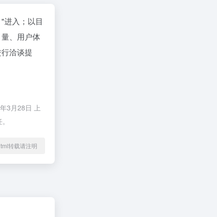
"进入；以目
引量、用户体
进行洽谈提
3月28日 上
任。
78.html转载请注明