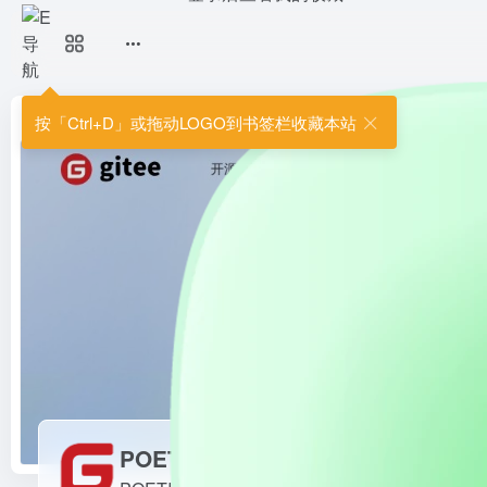
POETIZE
POETIZE
首页
•
站长导航
•
建站程序
•
博客系统
•
POETIZE
按「Ctrl+D」或拖动LOGO到书签栏收藏本站
POETIZE