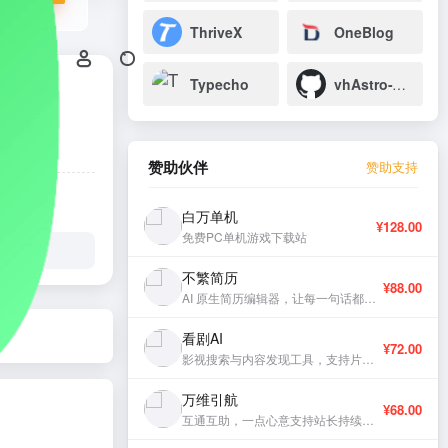
ThriveX
OneBlog
Typecho
vhAstro-Theme
赞助伙伴
赞助支持
白万单机
¥128.00
免费PC单机游戏下载站
不繁简历
¥88.00
AI 原生简历编辑器，让每一句话都有分量。
看剧AI
¥72.00
影视搜索与内容发现工具，支持片库浏览与智能推荐。
万维引航
¥68.00
互通互助，一点心意支持站长持续更新。