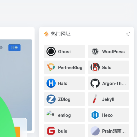
打开网站
热门网址
Ghost
WordPress
PerfreeBlog
Solo
Halo
Argon-Theme
ZBlog
Jekyll
emlog
Hexo
bule
Prain清雨博客
站