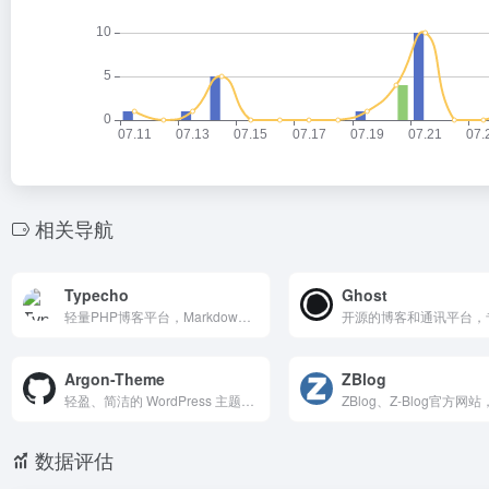
相关导航
Typecho
Ghost
轻量PHP博客平台，Markdown原生支持、低资源占用。50万用户、兼容云主机，三步安装自定义主题/插件。开源GitHub活跃，简洁高效，个人/企业博客首选。
Argon-Theme
ZBlog
轻盈、简洁的 WordPress 主题，支持高度定制化、夜间模式、多语言和丰富的功能扩展，适合各种类型的博客和网站。
数据评估