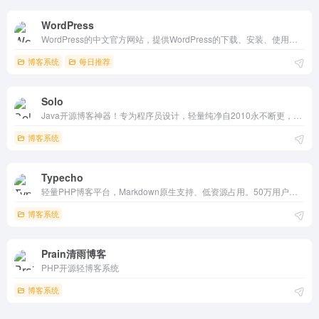
WordPress
WordPress的中文官方网站，提供WordPress的下载、安装、使用指南以及丰富的学习资源。它是一个开源的内容管理系统，支持高度定制化和扩展，适用于多种场景，是个人和企业的理想选择。
博客系统
每日推荐
Solo
Java开源博客神器！专为程序员设计，轻量纯净自2010永不断更，一键跨版升级。Markdown编辑+社区推送，RSS/SEO全支持，5分钟部署技术分享。GitHub热门，书籍剖析架构，小众社区活跃，开发者必备简约平台！
博客系统
Typecho
轻量PHP博客平台，Markdown原生支持、低资源占用。50万用户、兼容云主机，三步安装自定义主题/插件。开源GitHub活跃，简洁高效，个人/企业博客首选。
博客系统
Prain清雨博客
PHP开源轻博客系统
博客系统