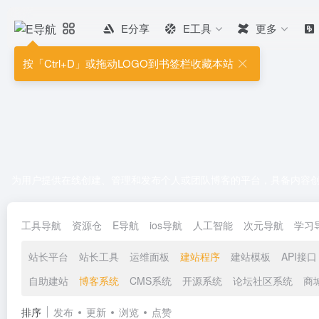
E分享
E工具
更多
按「Ctrl+D」或拖动LOGO到书签栏收藏本站
为用户提供在线创建、管理和发布个人或团队博客的平台，具备内容
工具导航
资源仓
E导航
ios导航
人工智能
次元导航
学习
站长平台
站长工具
运维面板
建站程序
建站模板
API接口
自助建站
博客系统
CMS系统
开源系统
论坛社区系统
商
排序
发布
更新
浏览
点赞