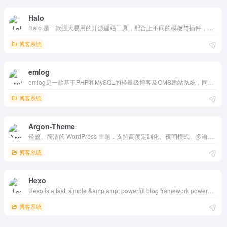
Halo
Halo 是一款强大易用的开源建站工具，配合上不同的模板与插件，可以很好地帮助你构建你心中的理想站点。
博客系统
emlog
emlog是一款基于PHP和MySQL的轻量级博客及CMS建站系统，同时也是采用Markdown语法编辑器的内容创作工具。致力于打造快速、稳定，且在使用上又极其简单、舒适的内容创作及站点搭建程序。
博客系统
Argon-Theme
轻盈、简洁的 WordPress 主题，支持高度定制化、夜间模式、多语言和丰富的功能扩展，适合各种类型的博客和网站。
博客系统
Hexo
Hexo is a fast, simple &amp;amp; powerful blog framework powered by Node.js.
博客系统