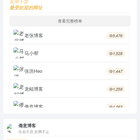
实用干货
最受欢迎的网址
查看完整榜单
老张博客
5,476
马小帮
1,528
张洪Heo
1,447
龙鲲博客
1,259
倦意博客
1,062
假设检验
1,051
倦意博客
生命不息 折腾不止