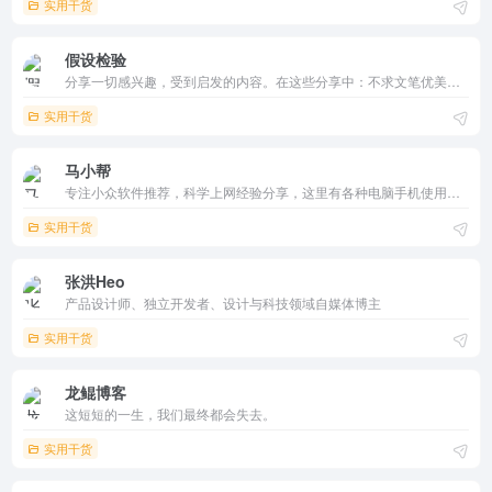
实用干货
假设检验
分享一切感兴趣，受到启发的内容。在这些分享中：不求文笔优美，但求通俗易懂。不求高深莫测，但求逻辑严谨。不求热点时效 但求认真思考，希望可以提供对你有价值的内容，一起头脑风暴。
实用干货
马小帮
专注小众软件推荐，科学上网经验分享，这里有各种电脑手机使用技巧，以及好玩有用的互联网经验！
实用干货
张洪Heo
产品设计师、独立开发者、设计与科技领域自媒体博主
实用干货
龙鲲博客
这短短的一生，我们最终都会失去。
实用干货