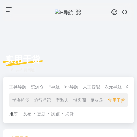
实用干货
共 6 篇网址
工具导航
资源仓
E导航
ios导航
人工智能
次元导航
学习
学海拾笺
旅行游记
字游人
博客圈
烟火录
实用干货
设
排序
发布
更新
浏览
点赞