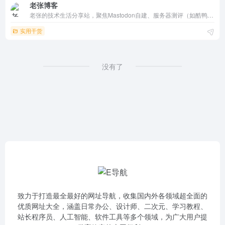
老张博客
老张的技术生活分享站，聚焦Mastodon自建、服务器测评（如酷鸭香港）、WordPress插件集成与断网反思。融入家庭琐事、广告愧疚与年终回顾，口语接地气，评论活跃。周更坚持，浏览互动高，适合站长折腾党汲取干货与灵感。
实用干货
没有了
致力于打造最全最好的网址导航，收集国内外各领域超全面的
优质网址大全，涵盖日常办公、设计师、二次元、学习教程、
站长程序员、人工智能、软件工具等多个领域，为广大用户提