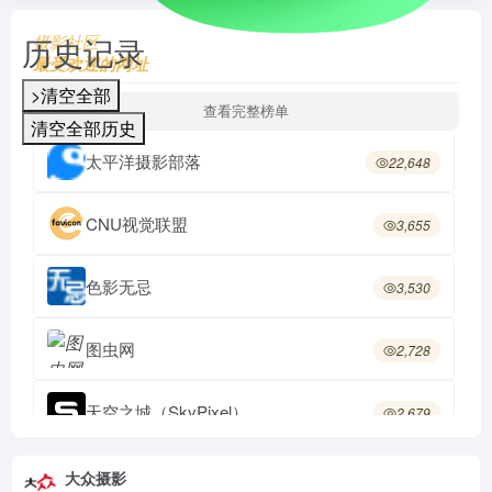
历史记录
摄影社区
最受欢迎的网址
>清空全部
查看完整榜单
清空全部历史
太平洋摄影部落
22,648
CNU视觉联盟
3,655
色影无忌
3,530
图虫网
2,728
天空之城（SkyPixel）
2,679
摄影后期
2,550
大众摄影