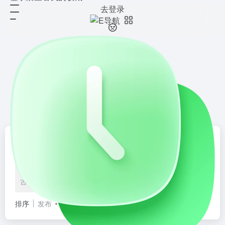
去登录
摄影社区
共 15 篇网址
摄影爱好者汇聚交流的平台，提供作品展示、技巧分享、赛事活动
等功能，激发创作灵感，促进摄影技艺提升。
工具导航
资源仓
E导航
ios导航
人工智能
次元导航
学习
生活服务
日常生活
影音休闲
兴趣社区
有趣灵魂
新闻资
古玩收藏
国学文化
逻辑推理
艺术传承
趣味探索
传统文
排序
发布
更新
浏览
点赞