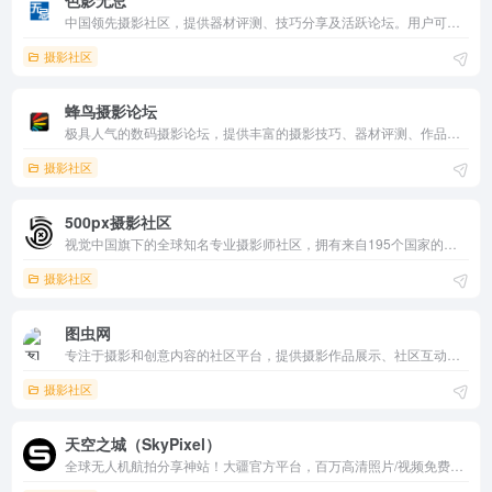
色影无忌
中国领先摄影社区，提供器材评测、技巧分享及活跃论坛。用户可以在线分享和交流摄影器材、摄影技术及摄影作品。
摄影社区
蜂鸟摄影论坛
极具人气的数码摄影论坛，提供丰富的摄影技巧、器材评测、作品展示和社区互动功能。它通过专业的视角和丰富的资源，帮助用户提升摄影水平，分享创作经验，是摄影爱好者和专业人士的理想选择。
摄影社区
500px摄影社区
视觉中国旗下的全球知名专业摄影师社区，拥有来自195个国家的超过1700万注册用户。用户可以作品云端存储、参与优质摄影比赛、创建兴趣部落、学习摄影知识，还可以实现内容传播与交易变现及版权保护等一系列专业服务。
摄影社区
图虫网
专注于摄影和创意内容的社区平台，提供摄影作品展示、社区互动、学习资源和比赛机会。它鼓励原创和分享精神，注重影像背后的价值观认同。通过丰富的活动和大赛，图虫网为优秀作品提供展示平台，是摄影爱好者和创意工作者的理想选择。
摄影社区
天空之城（SkyPixel）
全球无人机航拍分享神站！大疆官方平台，百万高清照片/视频免费上传/下载/浏览，风景/城市主题社区互动。点赞评论/奖项评选/飞行日志全支持，iOS/Android APP便捷。航拍爱好者必备，创意视角3秒触达！