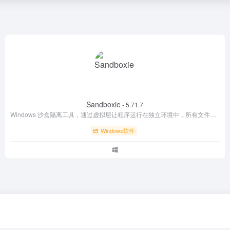
Sandboxie
- 5.71.7
Windows 沙盒隔离工具，通过虚拟层让程序运行在独立环境中，所有文件、注册表、网络变动均被重定向，关闭沙盒即可一键抹除，保护真实系统永久不被修改 。
Windows软件