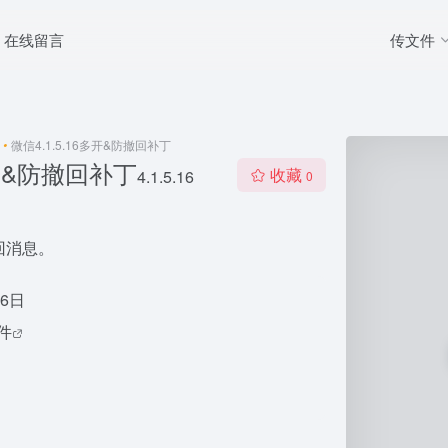
传文件
在线留言
•
微信4.1.5.16多开&防撤回补丁
多开&防撤回补丁
收藏
4.1.5.16
0
回消息。
26日
软件