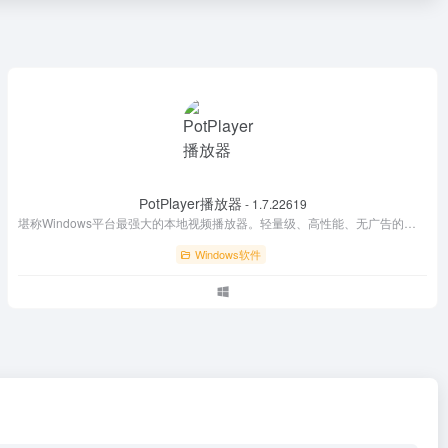
РotРlayer播放器
- 1.7.22619
堪称Windows平台最强大的本地视频播放器。轻量级、高性能、无广告的万能视频播放器，支持全格式4K/8K高清播放，拥有强大的解码能力和高度可定制性，是Windows用户的首选影音工具。
Windows软件