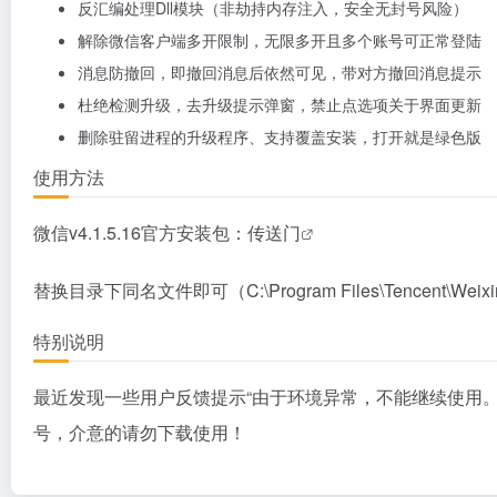
反汇编处理Dll模块（非劫持内存注入，安全无封号风险）
解除微信客户端多开限制，无限多开且多个账号可正常登陆
消息防撤回，即撤回消息后依然可见，带对方撤回消息提示
杜绝检测升级，去升级提示弹窗，禁止点选项关于界面更新
删除驻留进程的升级程序、支持覆盖安装，打开就是绿色版
使用方法
微信v4.1.5.16官方安装包：
传送门
替换目录下同名文件即可（C:\Program Files\Tencent\Weixin
特别说明
最近发现一些用户反馈提示“由于环境异常，不能继续使用
号，介意的请勿下载使用！