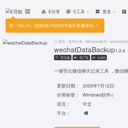
E分享
E工具
更多
按「Ctrl+D」或拖动LOGO到书签栏收藏本站
首页
•
软件分享
•
Windows软件
•
wechatDat
wechatDataBackup
1.2.4
官方版
无广告
4,243
一键导出微信聊天记录工具 ，微信
更新日期：
2025年7月12日
分类标签：
Windows软件
语言：
中文
平台：