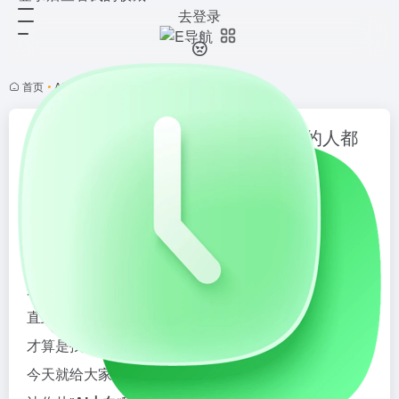
去登录
首页
•
AI资讯
•
正文
DeepSeek官方提示词库来了！90%的人都
不知道的13个王炸技巧，赶紧收藏！
2025年8月8日更新
3,005
0
0
还在为写不好提示词发愁吗？每次和AI对话都像是在跟
外星人交流？
直到发现了DeepSeek的这套
官方出品
的提示词秘籍，
才算是找到了和AI沟通的最佳姿势！
今天就给大家分享一套实用的DeepSeek提示词技巧，