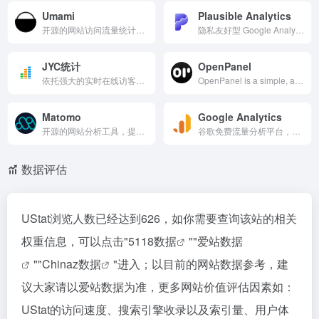
Umami
Plausible Analytics
开源的网站访问流量统计分析工具，它提供了一个简单、易用且注重隐私的解决方案。
隐私友好型 Google Analytics 替代，开源轻量脚本（1KB），无 cookies、欧盟数据存储。实时仪表板追踪 SEO、转化、AI 流量，支持 WooCommerce 集成。订阅 $9/月起，16k 用户青睐，易迁移高效。
JYC统计
OpenPanel
依托强大的实时在线访客行为轨迹追踪功能为您全方位监测用户页面访问行为，它是集网站访问统计系统、用户行为分析系统、WEB访问审计系统、网络广告效果监测系统等功能于一身的WEB访问监测工具。
OpenPanel is a simple, affordable open-source alternative to Mixpanel for web and product analytics. Get powerful insights without the complexity.
Matomo
Google Analytics
开源的网站分析工具，提供实时数据分析和用户行为洞察，同时确保用户完全拥有和控制自己的数据，保护隐私并符合 GDPR 和 CCPA 等法规要求。
谷歌免费流量分析平台，支持网站/App事件追踪、实时报告、AI预测、跨设备分析。提供流量来源、受众画像、转化漏斗、电商指标等深度洞察，集成Google Ads与BigQuery。免费强大、隐私合规，是全球最主流的数字分析工具。
数据评估
UStat浏览人数已经达到626，如你需要查询该站的相关
权重信息，可以点击"
5118数据
""
爱站数据
""
Chinaz数据
"进入；以目前的网站数据参考，建
议大家请以爱站数据为准，更多网站价值评估因素如：
UStat的访问速度、搜索引擎收录以及索引量、用户体