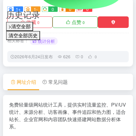
1+
1-
0
0
0
历史记录
收藏
点赞
0
0
>清空全部
清空全部历史
相关标签：
统计分析
2026年6月24日发布
626
0
0
网址介绍
常见问题
免费轻量级网站统计工具，提供实时流量监控、PV/UV
统计、来源分析、访客画像、事件追踪和热力图，适合
站长、企业官网和内容团队快速搭建网站数据分析体
系。