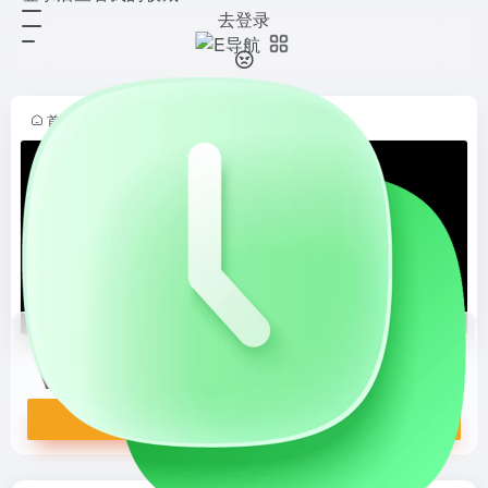
去登录
obaby 𝐢‍𝐧⃝ void
打开网站
记录技术探索、生活随笔与个人思考
的独立博客，分享真实经验、灵感片
段和数字生活观察。
首页
•
博客大全
•
良莠淆杂
•
多元杂谈
•
正文
obaby 𝐢‍𝐧⃝ void
记录技术探索、生活随笔与个人思考的独立博客，分享真实经验、灵感片段和数字生活观察。
打开网站