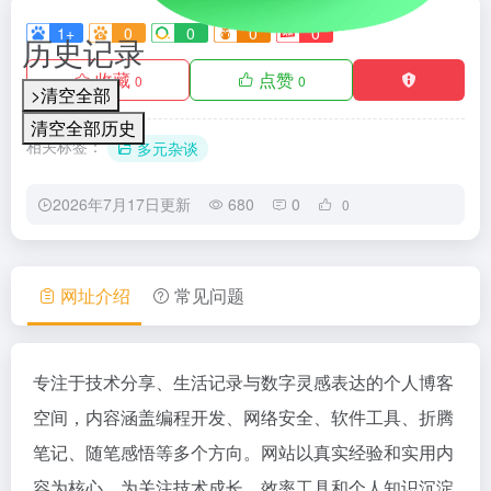
1+
0
0
0
0
历史记录
收藏
点赞
0
0
>清空全部
清空全部历史
相关标签：
多元杂谈
2026年7月17日更新
680
0
0
网址介绍
常见问题
专注于技术分享、生活记录与数字灵感表达的个人博客
空间，内容涵盖编程开发、网络安全、软件工具、折腾
笔记、随笔感悟等多个方向。网站以真实经验和实用内
容为核心，为关注技术成长、效率工具和个人知识沉淀