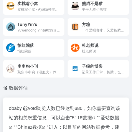
卖桃翁小窝
熊猫不是猫
卖桃翁小窝 - Ayaka神里绫华
平平无奇小熊猫
TonyYin's
方糖
Yuwendong Yin&#039;s personal blog
一个爱喝咖啡，又爱折腾的家伙，偶尔更博，分享自己的所见、所闻的博客。
怡红院落
杜老师说
怡红院落
杜老师说
串串狗小刊
子痕的博客
聚焦串串狗（混血犬）养护知识的宠物资讯平台，涵盖品种特点、日常喂养、健康护理、行为训练等实用内容，为串串狗主人提供科学养宠指南与温馨交流社区，让每一只独特的混血毛孩子都能被更好地理
记录工作日常，折腾，也许碎碎念，但都是用到的。
数据评估
obaby 𝐢‍𝐧⃝ void浏览人数已经达到680，如你需要查询该
站的相关权重信息，可以点击"
5118数据
""
爱站数据
""
Chinaz数据
"进入；以目前的网站数据参考，建