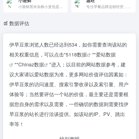
小屉鲜
蒸旺
小屉鲜黑米杂粮小笼包是湖南大麦餐饮打造的湖南早餐店加盟品牌,以五谷杂粮小笼包为主打,三餐可营业,全国1000多家加盟店,是包点行业领军品牌!小屉鲜加盟官网电话:4008671868
专注早餐品牌连锁经营，中式面点研发、生产、销售于一体的综合性餐饮企业。
数据评估
伊早豆浆浏览人数已经达到534，如你需要查询该站的
相关权重信息，可以点击"
5118数据
""
爱站数据
""
Chinaz数据
"进入；以目前的网站数据参考，建
议大家请以爱站数据为准，更多网站价值评估因素如：
伊早豆浆的访问速度、搜索引擎收录以及索引量、用户
体验等；当然要评估一个站的价值，最主要还是需要根
据您自身的需求以及需要，一些确切的数据则需要找伊
早豆浆的站长进行洽谈提供。如该站的IP、PV、跳出
率等！
特别声明