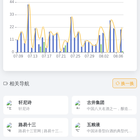
相关导航
换一换
轩尼诗
古井集团
轩尼诗
中国八大名酒之一，酿造历史超1800年。以“色清、香纯、味醇、回味久”著称，产品涵盖年份原浆、古井贡酒及黄鹤楼酒。近年通过市场拓展和文化营销，营收和利润稳步增长，品牌影响力持续扩大。
路易十三
五粮液
路易十三官网 | 路易十三官方网站-官方线上精品店
中国浓香型白酒的典型代表，品牌价值高达4876.57亿元。其产品以五种谷物酿造，品质卓越，涵盖五粮液主品牌及五粮春、五粮醇等系列酒，市场表现强劲。