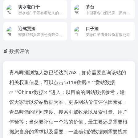
衡水老白干
茅台
衡水老白干酒有着悠久的酿造历史，据文字记载可追溯到汉代（公元104年），知名天下于唐代，正式定名于明代，并以“醇香清雅、甘冽丰柔”著称于世。衡水老白干酒的酿造生产1900年基本上没有间断。
中国著名白酒品牌，拥有800多年历史。其产品以卓越品质和独特酱香闻名，涵盖飞天茅台、茅台王子酒等。2024年营收1741.44亿元，同比增长15.66%，市场表现强劲。
迎驾贡酒
口子酒
安徽迎驾贡酒股份有限公司是迎驾集团的核心企业，入选中华人民共和国工业和信息化部发的的绿色工厂名单，是全国酿酒骨干企业。
安徽口子酒业股份有限公司
数据评估
青岛啤酒浏览人数已经达到753，如你需要查询该站的
相关权重信息，可以点击"
5118数据
""
爱站数据
""
Chinaz数据
"进入；以目前的网站数据参考，建
议大家请以爱站数据为准，更多网站价值评估因素如：
青岛啤酒的访问速度、搜索引擎收录以及索引量、用户
体验等；当然要评估一个站的价值，最主要还是需要根
据您自身的需求以及需要，一些确切的数据则需要找青