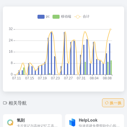
相关导航
换一换
氢刻
HelpLook
卡片笔记与高效记忆工具，用闪卡捕捉知识点，AI自动生成测验 + 间隔复习（艾宾浩斯曲线），让学习效率翻倍。支持微信读书/Anki导入、多端同步（网页/App），构建个人知识库。界面简洁、安全加密，适合背单词、概念记忆、读书笔记。免费基础功能，社区共享卡片集，快速掌握任何知识的学习利器。
快速搭建免费帮助中心和知识库系统的工具，可以为您的产品提供全方位的支持与帮助。帮助您零代码建立产品文档、企业博客、FAQ、使用指南、疑难解答等内容，为您的用户解决各种问题。通过使用HelpLook，您可以为您的产品官网增加SEO优化关键词，让更多用户了解和使用您的产品。快速、简