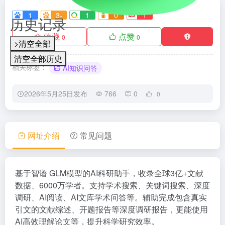
1
3-
1
0
1
历史记录
收藏
点赞
0
0
>清空全部
清空全部历史
相关标签：
AI知识问答
2026年5月25日发布
766
0
0
网址介绍
常见问题
基于智谱 GLM模型的AI科研助手，收录全球3亿+文献
数据、6000万学者。支持学术搜索、关键词搜索、深度
调研、AI阅读、AI文库学术问答等。辅助完成包含真实
引文的文献综述、开题报告等深度调研报告，更能使用
AI高效理解论文等，提升科学研究效率。