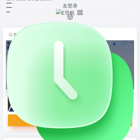
去登录
AMiner
打开网站
基于智谱 GLM模型的AI科研助手，
收录全球3亿+文献数据、6000万学
者。支持学术搜索、关键词搜索、深
首页
•
人工智能
•
AI智能对话
•
AI知识问答
•
正文
度调研、AI阅读、AI文库学术问答
等。辅助完成包含真实引...
AMiner
基于智谱 GLM模型的AI科研助手，收录全球3亿+文献数据、6000万学者。支持学术搜索、关键词搜索、深度调研、AI阅读、AI文库学术问答等。辅助完成包含真实引文的文献综述、开题报告等深度调研报告，更能使用AI高效理解论文等，提升科学研究效率。
打开网站