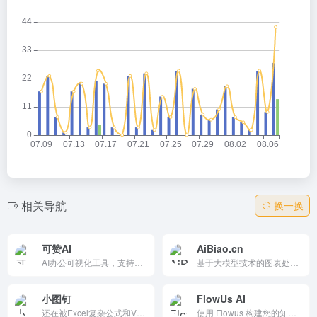
相关导航
换一换
可赞AI
AiBiao.cn
AI办公可视化工具，支持文字/文档一键生成图表、脑图、知识卡片。智能解析Word/PDF/PPT等多格式，3秒匹配最佳类型，适用于汇报、会议、营销场景。高清导出、链接分享，免费体验。
基于大模型技术的图表处理工具，支持处理多种图表格式，包括 Excel、CSV 等，一句话解决多种图表处理任务，包括数据清洗、数据分析、数据可视化等。
小图钉
FlowUs AI
还在被Excel复杂公式和VLOOKUP折磨？快用小图钉Excel助手！作为您的AI数据处理专家，小图钉Excel助手能让您通过自然语言，5分钟完成过去2小时的数据查找、报表汇总。告别加班，就从选择小图钉Excel助手开始。
使用 Flowus 构建您的知识平台，助您轻松创作与发布