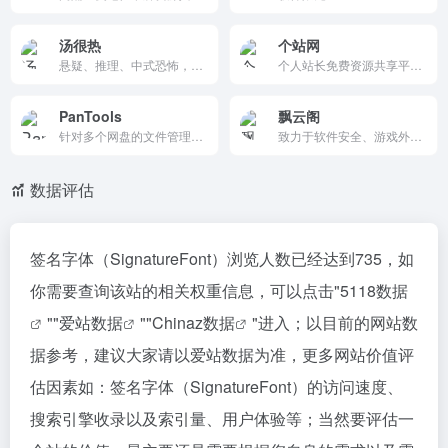
汤很热
个站网
悬疑、推理、中式恐怖，来看你的脑洞能有多大。
个人站长免费资源共享平台，提供建站教程、SEO文章、PHP源码和H5游戏试玩。特点包括分类详尽、更新及时和用户互动，功能覆盖下载、搜索、私信。适合新手站长，简洁实用，助力网站运营。
PanTools
飘云阁
针对多个网盘的文件管理、批量操作的工具，支持不同网盘的不同账号的资源文件操作。
致力于软件安全、游戏外挂及病毒分析的前沿，丰富的学习教程免费向广大用户提供，由国内外安全界知名人士共同维护
数据评估
签名字体（SignatureFont）浏览人数已经达到735，如
你需要查询该站的相关权重信息，可以点击"
5118数据
""
爱站数据
""
Chinaz数据
"进入；以目前的网站数
据参考，建议大家请以爱站数据为准，更多网站价值评
估因素如：签名字体（SignatureFont）的访问速度、
搜索引擎收录以及索引量、用户体验等；当然要评估一