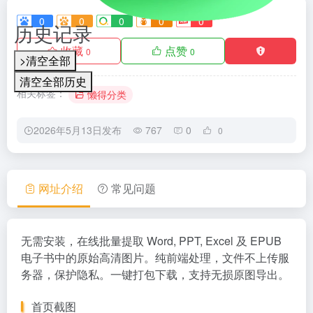
0
0
0
0
0
历史记录
收藏
点赞
0
0
>清空全部
清空全部历史
相关标签：
懒得分类
2026年5月13日发布
767
0
0
网址介绍
常见问题
无需安装，在线批量提取 Word, PPT, Excel 及 EPUB
电子书中的原始高清图片。纯前端处理，文件不上传服
务器，保护隐私。一键打包下载，支持无损原图导出。
首页截图