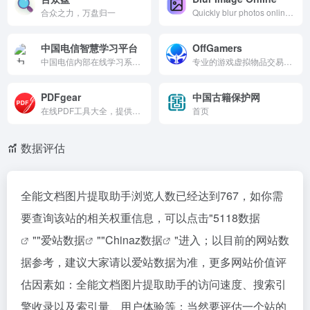
合众之力，万盘归一
Quickly blur photos online. Simple tool for social media, business &amp; personal privacy. No registration needed.
中国电信智慧学习平台
OffGamers
中国电信内部在线学习系统，提供近万门课程、专题班、考试、直播、竞赛和知识社区。需天翼账号登录，支持App/微信多端访问，服务全体员工提升业务能力。是电信员工培训学习和交流的专属平台。
专业的游戏虚拟物品交易平台，提供海量游戏币、充值卡、账号及道具的即时购买服务。支持多种支付方式，保障交易安全与快速到账。无论是热门网游还是独立游戏，都能以优惠价格轻松获取所需资源，助力玩家提升游戏体验。全球玩家信赖的选择，24小时客服在线。
PDFgear
中国古籍保护网
在线PDF工具大全，提供免费、快速、无需注册的PDF处理服务。支持PDF转换、合并、压缩、编辑、签名等操作，兼容多种格式，所有功能均可在线直接使用，保护文档安全。立即体验高效办公，让PDF处理更简单。
首页
数据评估
全能文档图片提取助手浏览人数已经达到767，如你需
要查询该站的相关权重信息，可以点击"
5118数据
""
爱站数据
""
Chinaz数据
"进入；以目前的网站数
据参考，建议大家请以爱站数据为准，更多网站价值评
估因素如：全能文档图片提取助手的访问速度、搜索引
擎收录以及索引量、用户体验等；当然要评估一个站的