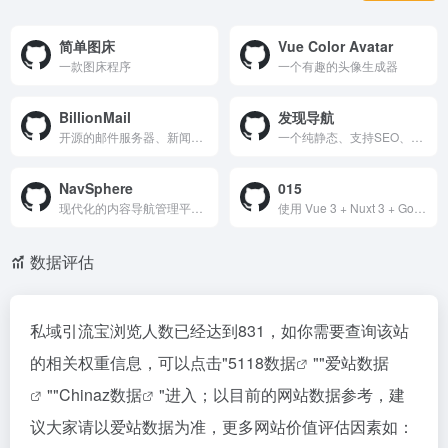
简单图床
Vue Color Avatar
一款图床程序
一个有趣的头像生成器
BillionMail
发现导航
开源的邮件服务器、新闻简报和电子邮件营销解决方案，助力您开展更智能的营销活动
一个纯静态、支持SEO、在线编辑的强大导航网站，希望您会喜欢，内置收录多达800+优质网站，助您工作、学习和生活
NavSphere
015
现代化的内容导航管理平台 | 视频导航 + 网址导航
使用 Vue 3 + Nuxt 3 + Go 构建的现代文件共享网站，支持文件上传、文本共享、图像压缩、并发处理、即时传输功能等，并具有完整的共享管理和访问控制系统。
数据评估
私域引流宝浏览人数已经达到831，如你需要查询该站
的相关权重信息，可以点击"
5118数据
""
爱站数据
""
Chinaz数据
"进入；以目前的网站数据参考，建
议大家请以爱站数据为准，更多网站价值评估因素如：