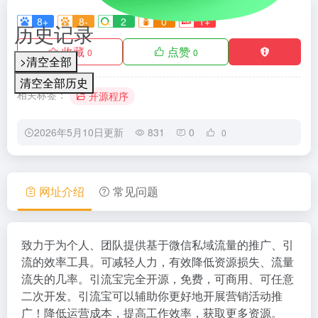
8+
8-
2
0
1+
历史记录
收藏
点赞
0
0
>清空全部
清空全部历史
相关标签：
开源程序
2026年5月10日更新
831
0
0
网址介绍
常见问题
致力于为个人、团队提供基于微信私域流量的推广、引
流的效率工具。可减轻人力，有效降低资源损失、流量
流失的几率。引流宝完全开源，免费，可商用、可任意
二次开发。引流宝可以辅助你更好地开展营销活动推
广！降低运营成本，提高工作效率，获取更多资源。