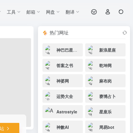
工具
邮箱
网盘
翻译
打开网站
种服务，内容丰
热门网址
神巴巴星座网
新浪星座
答案之书
乾坤网
神婆网
麻布岗
运势大全
赛博占卜
Astrostyle
星座乐
神數AI
周易bot
站