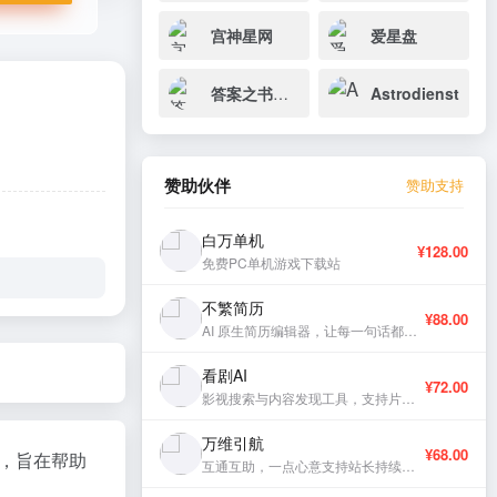
宫神星网
爱星盘
答案之书在线
Astrodienst
赞助伙伴
赞助支持
白万单机
¥128.00
免费PC单机游戏下载站
不繁简历
¥88.00
AI 原生简历编辑器，让每一句话都有分量。
看剧AI
¥72.00
影视搜索与内容发现工具，支持片库浏览与智能推荐。
万维引航
¥68.00
，旨在帮助
互通互助，一点心意支持站长持续更新。