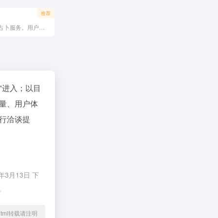
推荐
提供免费在线占卜服务。用户只需专注思考问题，系统即可智能抽取牌阵并生成详细解析，涵盖事业、感情、运势等场景。无需注册，即开即用，适合塔罗爱好者与寻求指引的用户。每日可多次占卜，界面简洁，支持中文，是探索自我与未来的便捷工具。
"进入；以目
量、用户体
行洽谈提
3月13日 下
。
03.html转载请注明