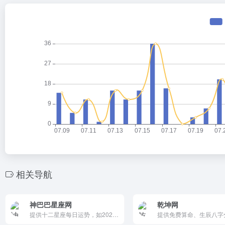
相关导航
神巴巴星座网
乾坤网
提供十二星座每日运势，如2025年10月4日天秤座预测，含幸运数字（7）、颜色（天蓝色）与宜忌建议。简洁感性，涵盖爱情事业，速配/提防星座实用。清新设计，适合星座迷查阅分享，点亮生活趣味。