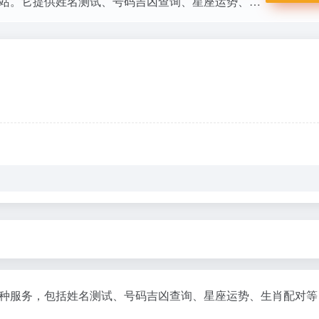
专注于传统民俗文化和现代生活服务的综合性网站。它提供姓名测试、号码吉凶查询、星座运势、生肖配对等多种服务，内容丰富，专业性强，适合对传统文化和现代生活服务感兴趣的用户。
种服务，包括姓名测试、号码吉凶查询、星座运势、生肖配对等