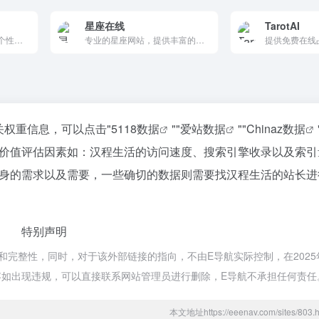
星座在线
TarotAI
超准的AI塔罗占卜网站，个性化AI塔罗师帮你剖析当前的事物能量状态，预测未来发展运势，助你洞察未来、掌握命运。立即开启你的免费塔罗牌占卜之旅，体验多种线上抽牌方式，探索你的爱情与事业运势吧！
专业的星座网站，提供丰富的星座资讯、每日运势、星座配对和性格分析。内容专业，界面简洁，互动性强，适合喜欢探索星座与生活之间联系的用户。
关权重信息，可以点击"
5118数据
""
爱站数据
""
Chinaz数据
价值评估因素如：汉程生活的访问速度、搜索引擎收录以及索引
身的需求以及需要，一些确切的数据则需要找汉程生活的站长进
特别声明
完整性，同时，对于该外部链接的指向，不由E导航实际控制，在2025年
内容如出现违规，可以直接联系网站管理员进行删除，E导航不承担任何责任
本文地址https://eeenav.com/sites/8