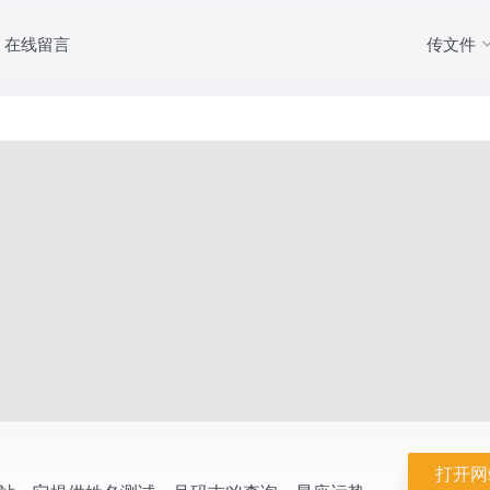
传文件
在线留言
务的综合性网站。它提供姓名测试、号码吉凶查询、星座运势、生肖配对等多
代生活服务感兴趣...
打开网