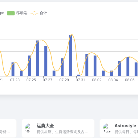
运势大全
Astrostyle
提供免费算命、生辰八字分析和事业运势预测等服务的平台。它结合了传统的命理学和现代的互联网技术，内容丰富，专业性强，适合对命理学感兴趣的用户。
提供星座、生肖运势查询及占卜测算，内容涵盖事业、财富、爱情和健康等多方面。每日更新，由专业分析师撰写，界面简洁易用，适合对运势感兴趣的用户。