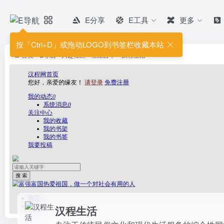
E分享
E工具
更多
汉程生活
专注于传统民俗文化和现代生活服
按「Ctrl+D」或拖动LOGO到书签栏收藏本站
富，专业性强，适合对传统文化和现
首页
•
E导航
•
兴趣社区
•
星座占卜
•
汉程生活
汉程生活