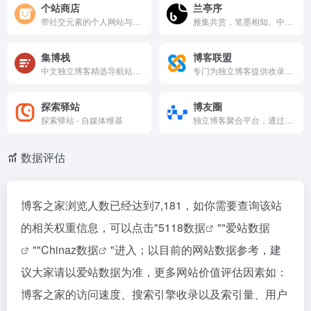
个站商店
兰亭序
带社交元素的个人网站与博客收录平台，支持会员发布站点、说说互动、RSS订阅和即时聊天。精简功能，专注独立博客展示与社区连接。全中文精致界面，助力站长曝光与读者发现优质个人内容。
雅集共赏，笔墨相知。中文独立博客目录与 RSS 订阅聚合，连接仍在认真写作的人。
集博栈
博客联盟
中文独立博客精选导航站，聚合了数百个优质个人博客，覆盖科技、人文、生活、读书等领域。通过简洁分类与每日更新，帮助读者发现深度原创内容，助力独立博主相互
专门为独立博客提供收录、导航和聚合服务的非营利性平台。
探索驿站
博友圈
探索驿站 - 自媒体维基
独立博客聚合平台，通过RSS实时展示优质中文个人博客最新文章，提供免费流量入口和一站式动态浏览。已收录945个博客、61323篇文章，支持提交审核、违规举报。界面简洁、社区导向，是博主互相连接、读者发现原创内容的实用朋友圈。
数据评估
博客之家浏览人数已经达到7,181，如你需要查询该站
的相关权重信息，可以点击"
5118数据
""
爱站数据
""
Chinaz数据
"进入；以目前的网站数据参考，建
议大家请以爱站数据为准，更多网站价值评估因素如：
博客之家的访问速度、搜索引擎收录以及索引量、用户