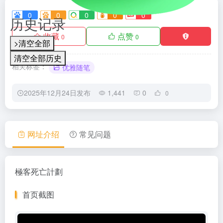
0
0
0
0
0
历史记录
收藏
点赞
0
0
>清空全部
清空全部历史
相关标签：
优雅随笔
2025年12月24日发布
1,441
0
0
网址介绍
常见问题
極客死亡計劃
首页截图