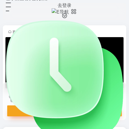
去登录
極客死亡計劃
打开网站
極客死亡計劃
首页
•
博客大全
•
字游人
•
优雅随笔
•
正文
極客死亡計劃
極客死亡計劃
打开网站