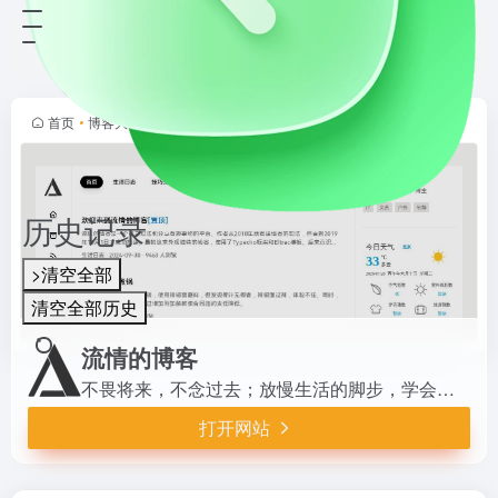
流情的博客
打开网站
不畏将来，不念过去；放慢生活的脚
步，学会借助工具弹射起步
首页
•
博客大全
•
字游人
•
人生随记
•
正文
历史记录
>清空全部
清空全部历史
流情的博客
不畏将来，不念过去；放慢生活的脚步，学会借助工具弹射起步
打开网站