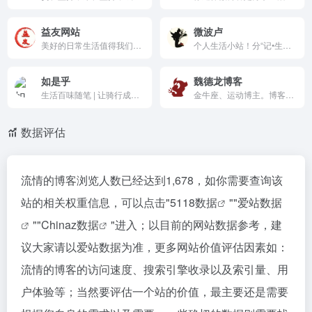
益友网站
微波卢
美好的日常生活值得我们去记录，希望我们的生活每天都能充满着乐趣跟开心事。
个人生活小站！分“记•生活”“拽•文字”“述•观点”“炫•技能”四类分享日常、原创与心得。极简无广告设计，温馨提示增强亲切。真诚非商业化，适合寻求真实记录的读者，是安静网络角落的温暖小站。
如是乎
魏德龙博客
生活百味随笔 | 让骑行成为一种生活
金牛座、运动博主。博客内容多和运动方式相关,领域包含不限于铁、格斗、体能。
数据评估
流情的博客浏览人数已经达到1,678，如你需要查询该
站的相关权重信息，可以点击"
5118数据
""
爱站数据
""
Chinaz数据
"进入；以目前的网站数据参考，建
议大家请以爱站数据为准，更多网站价值评估因素如：
流情的博客的访问速度、搜索引擎收录以及索引量、用
户体验等；当然要评估一个站的价值，最主要还是需要