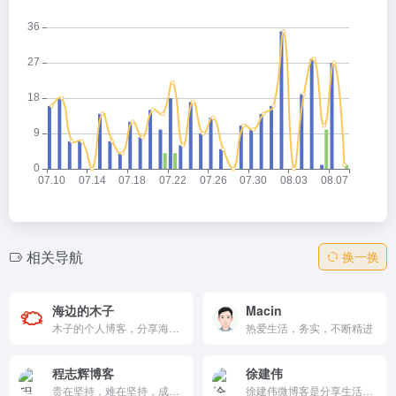
相关导航
换一换
海边的木子
Macin
木子的个人博客，分享海边生活感悟、旅行日常与情感反思。以诗意海洋为主题，简约设计，温柔叙事治愈人心。中英元素融合，互动评论活跃，传递随缘自在的哲思，适合寻求宁静灵感的读者。
热爱生活，务实，不断精进
程志辉博客
徐建伟
贵在坚持，难在坚持，成在坚持！
徐建伟微博客是分享生活、随笔、经典、语录等一句话的个人微博，聚集了在QQ说说、微信、百度空间、新浪网易博客等平台发布的内容