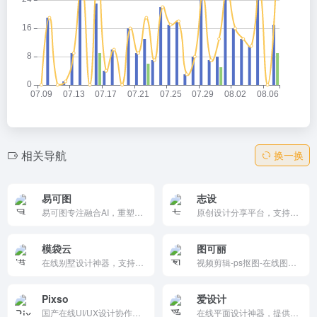
相关导航
换一换
易可图
志设
易可图专注融合AI，重塑电商图片编辑体验。提供商品图AI智能换背景、AI模特试衣、一键抠图、图片批量编辑等功能。更有海量电商模版，快速出图，适用各大电商平台，让商品视觉更出众!
原创设计分享平台，支持海报模板/PSD下载、AI一键生成和作品变现。超百万精品素材、热门收藏如国风节气，免费注册高速云下载。设计师社区首选，上传赚收益，绘AI辅助高效创作。
模袋云
图可丽
在线别墅设计神器，支持CAD导入、3D建模和立面装饰，一键协作分享。内置欧洲/中式模板，如光伏别墅、乡村酒吧，免费拖拽编辑，适合自建房主。低门槛营销工具，文章专栏覆盖AI应用，助力快速从平面到专业呈现。
视频剪辑-ps抠图-在线图片编辑软件-最美证件照-照片动漫-图可丽一键抠图
Pixso
爱设计
国产在线UI/UX设计协作工具，替代Figma/Sketch，支持实时多人协作、智能自动布局、高保真原型、白板头脑风暴、一键代码生成与交付。个人无限文件免费，全中文优化，兼容多格式导入，集成AI生图/灵感助手。适合产品经理、设计师、研发团队高效全流程协作，效率提升显著。
在线平面设计神器，提供拖拽作图、海量正版模板和AI生成（H5网页、PPT大纲、智能抠图）。支持公众号海报、手机营销图等50+场景，网页/手机/App多端使用。免费基础、VIP无限下载，正版商用零风险，是个人/企业快速高效创作营销设计的首选平台。