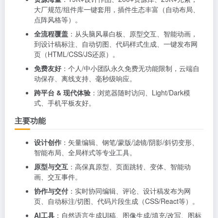
大厂规范/组件库一键套用，插件生态丰富（自动布局、
点阵风格等）。
全流程覆盖
：从头脑风暴白板、原型交互、智能动画，
到设计稿标注、自动切图、代码样式生成、一键发布网
页（HTML/CSS/JS还原）。
免费友好
：个人/中小团队永久免费无功能限制，云端自
动保存、离线支持、毫秒级响应。
跨平台 & 现代体验
：浏览器随时访问、Light/Dark模
式、手机平板友好。
主要功能
设计创作
：矢量编辑、钢笔/蒙版/滤镜/阴影/斜切变形、
智能布局、全局样式等专业工具。
原型与交互
：高保真原型、页面跳转、变体、智能动
画、交互事件。
协作与交付
：实时协同编辑、评论、设计稿发布为网
页、自动标注/切图、代码片段生成（CSS/React等）。
AI工具
：自然语言生成UI稿、图像生成/填充/改写、图标