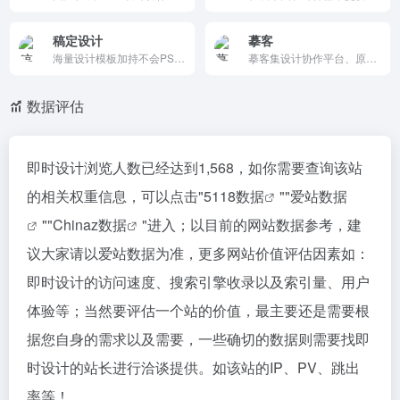
稿定设计
摹客
海量设计模板加持不会PS也能轻松搞定设计，在线设计海报、简历、PPT、名片、宣传单、邀请函、Logo等多种设计需求场景，3秒抠图、批量套版、AI辅助设计实用便捷。海量正版授权资源，商用无忧。
摹客集设计协作平台、原型设计和设计规范为一体，数百万设计师、产品经理和开发工程师必备设计神器、交互原型、标注切图、文档管理。设计+协作，摹客就够了！
数据评估
即时设计浏览人数已经达到1,568，如你需要查询该站
的相关权重信息，可以点击"
5118数据
""
爱站数据
""
Chinaz数据
"进入；以目前的网站数据参考，建
议大家请以爱站数据为准，更多网站价值评估因素如：
即时设计的访问速度、搜索引擎收录以及索引量、用户
体验等；当然要评估一个站的价值，最主要还是需要根
据您自身的需求以及需要，一些确切的数据则需要找即
时设计的站长进行洽谈提供。如该站的IP、PV、跳出
率等！