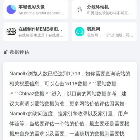
零域色彩头像
分歧终端机
An online avatar generator just for fun. Made with Vue3 and Vite.
和男朋友吵架吵得不可开交？跟人争论得面红耳赤难分高下？你们需要分歧终端机！说出你们的分歧，让3个AI判官帮你们评评理到底谁对谁错。
在线制作MEME梗图生成器
我想网
在线梗图生成器！在线做梗图meme,超多无水印高清meme梗图模板等你来免费制作分享！电脑PC端或者手机端都能在线制作属于自己的meme梗图
我想网，一个“以动图，看世界”的GIF网站，发布2025年最新的经典GIF动态图，包括搞笑GIF、明星动图、科普GIF、爆笑动物、300秒动图、聊天表情包、国外GIF、新段子、每日一图，我想网，不一样的科普平台！
数据评估
Namelix浏览人数已经达到1,713，如你需要查询该站的
相关权重信息，可以点击"
5118数据
""
爱站数据
""
Chinaz数据
"进入；以目前的网站数据参考，建
议大家请以爱站数据为准，更多网站价值评估因素如：
Namelix的访问速度、搜索引擎收录以及索引量、用户
体验等；当然要评估一个站的价值，最主要还是需要根
据您自身的需求以及需要，一些确切的数据则需要找