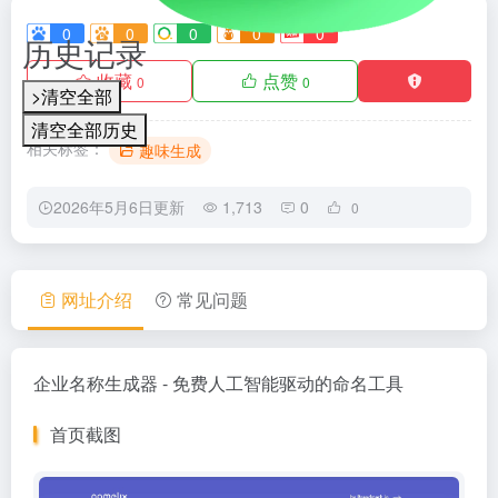
0
0
0
0
0
历史记录
收藏
点赞
0
0
>清空全部
清空全部历史
相关标签：
趣味生成
2026年5月6日更新
1,713
0
0
网址介绍
常见问题
企业名称生成器 - 免费人工智能驱动的命名工具
首页截图