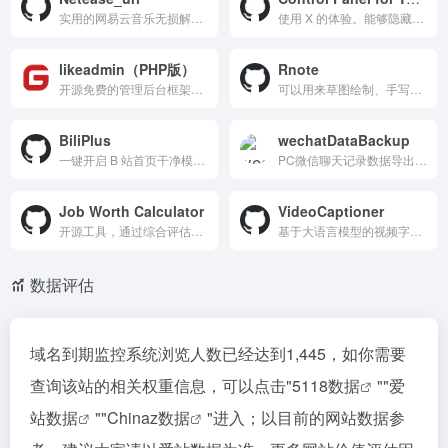
实用的网易云音乐无损解析工具，只需复制粘贴歌曲链接，即可解析各种音质，包括超清母带、沉浸环绕声等高质量音质，并可下载歌曲文件、封面图以及歌词等。
使用 X 的体验。能够隐藏算法推荐的内容，将转推和引用的推文分离到独立标签页，还能屏蔽各种 UI 干扰元素。兼容 Safari、Chrome、Firefox、Edge 等主流浏览器。
likeadmin（PHP版）
Rnote
开源免费的管理后台框架，支持多端开发（小程序、H5、PC端、uni-app）。它采用MIT协议，可任意商用，功能强大且易于扩展，是开发者快速搭建管理后台的理想选择。
可以用来草图绘制、手写笔记以及文档和图片注释等，提供了无限画布和响应式界面设计。
BiliPlus
wechatDataBackup
一键开启 B 站首页干净模式，隐藏热搜，并提供获取视频封面、AI 总结，还能无极调节倍速、屏蔽指定用户评论等实用功能。
PC微信聊天记录数据导出工具
Job Worth Calculator
VideoCaptioner
开源工具，通过综合评估工资、工作时间、通勤时间、工作环境等多个因素，帮助用户全面了解工作的实际价值。
基于大语言模型的视频字幕处理助手，支持语音识别、字幕断句、优化、翻译全流程处理。操作简单，支持多种语音识别接口和翻译服务，提供丰富的字幕样式模板，适合个人用户和专业视频制作者。
数据评估
域名到期监控系统浏览人数已经达到1,445，如你需要
查询该站的相关权重信息，可以点击"
5118数据
""
爱
站数据
""
Chinaz数据
"进入；以目前的网站数据参