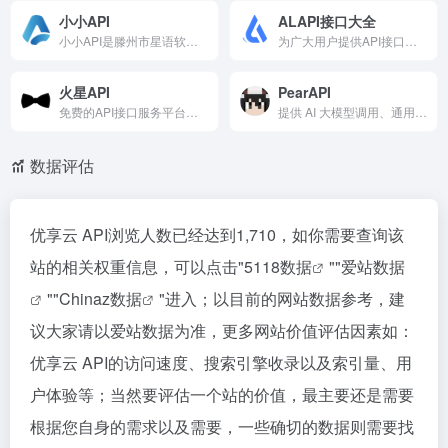
小小API
ALAPI接口大全
小小API是滕州市星语软件开发工作室推出的免费API数据接口调用平台，为开发者提供快速、稳定、可靠的API数据服务，涵盖多种聚合数据接口，助力高效开发。
为广大用户提供API接口分类，涵盖生活服务API、金融科技API、企业工商API、等相关的API接口服务。免费API接口可安全、合规地连接上下游，为数据API应用能力赋能。，包含详细接口文档、在线调试功能。ALAPI提供稳定可靠的API服务。
火星API
PearAPI
免费的API接口服务平台，提供稳定、快速的接口调用服务。自上线以来，累积调用次数达到6406次，稳定运行超过2731天。平台支持多种类型的API接口，适合开发者和企业使用。
提供 AI 大模型调用、通用 API 市场、统一 Key 管理、统一计费与开发文档，帮助开发者和企业快速完成 API 接入。
数据评估
优享云 API浏览人数已经达到1,710，如你需要查询该
站的相关权重信息，可以点击"
5118数据
""
爱站数据
""
Chinaz数据
"进入；以目前的网站数据参考，建
议大家请以爱站数据为准，更多网站价值评估因素如：
优享云 API的访问速度、搜索引擎收录以及索引量、用
户体验等；当然要评估一个站的价值，最主要还是需要
根据您自身的需求以及需要，一些确切的数据则需要找