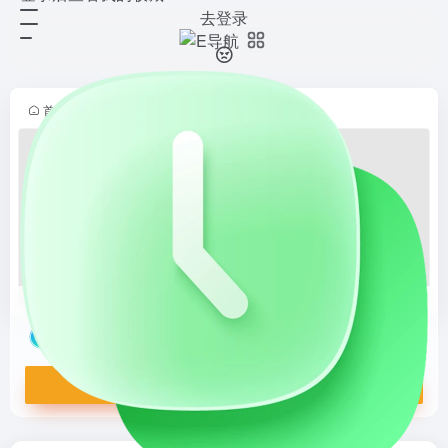
去登录
优享云 API
打开网站
提供免费接口调用平台
首页
•
站长导航
•
API接口
•
免费API
•
正文
优享云 API
提供免费接口调用平台
打开网站