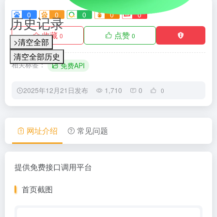
0
0
0
0
0
历史记录
收藏
点赞
0
0
>清空全部
清空全部历史
相关标签：
免费API
2025年12月21日发布
1,710
0
0
网址介绍
常见问题
提供免费接口调用平台
首页截图