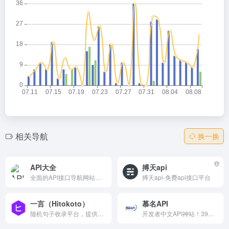
相关导航
换一换
API大全
搏天api
全面的API接口导航网站，收录各类实用API接口，为开发者提供便捷的API查找服务。
搏天api-免费api接口平台
一言（Hitokoto）
慕名API
随机句子收录平台，提供海量中文名言、动漫台词、文学金句的每日推荐。支持API接口调用，开发者可轻松集成至网站或应用。用户可提交句子，参与审核，打造开放的中文句子库。简洁界面，每次刷新获取不同内容，适合作为网站装饰、文案灵感或心情语录。
开发者中文API神站！39接口28免费，250万+调用，知识答题/小红书解析/诗词语录/天气翻译一网打尽。GET/POST即用，文档详尽自定义强，娱乐文化工具接地气。App网站集成首选，免费起步付费高级，稳定高效无广告！