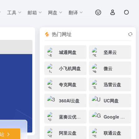
工具
邮箱
网盘
翻译
打开网站
热门网址
城通网盘
坚果云
小飞机网盘
微云
夸克网盘
迅雷云盘
360AI云盘
UC网盘
蓝奏云优享版
Google Workspace
阿里云盘
联通云盘
站