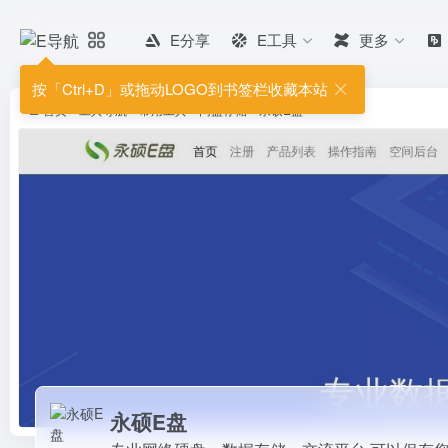
E分享
E工具
更多
永硕E盘
专业网络硬盘，数据存储、交流平
按「Ctrl+D」或拖动LOGO到书签栏收藏本站
首页
•
工具导航
•
常用工具
•
网盘存储
•
永硕E盘
永硕E盘