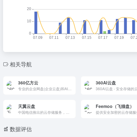
相关导航
360亿方云
360AI云盘
专业的企业网盘(企业云盘)和AI知识库办公平台,为用户提供企业云存储,共享网盘,共享云盘,AI大模型知识管理应用,文件管理,文件存储,共享文件,协同办公,移动办公等解决方案,保障企业数据的安全和可靠性。
360AI云盘 - 安全存储的
天翼云盘
Feemoo（飞猫盘）
中国电信推出的云存储服务，为用户提供跨平台的文件存储、备份、同步及分享服务，是国内领先的免费网盘，安全、可靠、稳定、快速。天翼云盘为用户守护数据资产。
数据评估