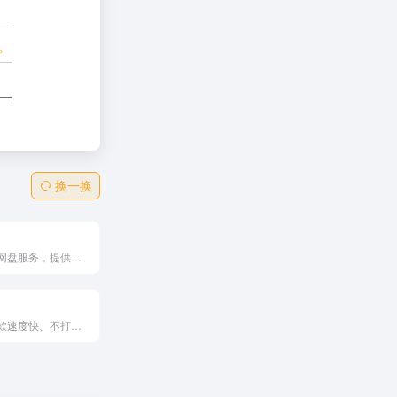
换一换
高效、便捷的网盘服务，提供稳定、可靠的文件存储和分享功能。它通过永久有效的链接，减少用户频繁更换链接的繁琐步骤，提高工作效率，是文件存储和分享的理想选择。
阿里云盘是一款速度快、不打扰、够安全、易于分享的个人网盘，欢迎你来体验。