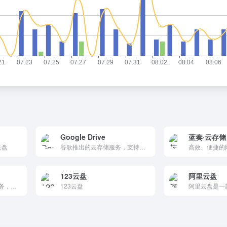
Google Drive
蓝奏·云存储
云盘
谷歌推出的云存储服务，支持文件存储、共享和协作编辑。它提供多平台支持，自动同步文件，支持版本控制和离线访问，广泛应用于个人和企业用户，是管理文件和协作的理想选择。
123云盘
阿里云盘
提供安全加密的云存储服务，免费赠送20G空间，支持跨平台文件同步、高速传输及团队协作。采用企业级隐私保护技术，无缝兼容PC/手机/平板，满足个人与企业高效管理需求。立即注册，体验无广告干扰的纯净存储！
123云盘