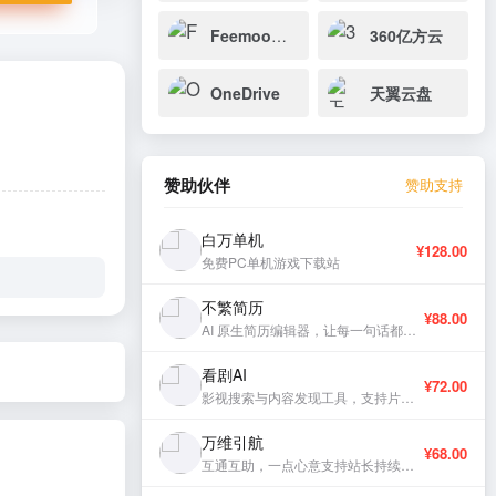
Feemoo（飞猫盘）
360亿方云
OneDrive
天翼云盘
赞助伙伴
赞助支持
白万单机
¥128.00
免费PC单机游戏下载站
不繁简历
¥88.00
AI 原生简历编辑器，让每一句话都有分量。
看剧AI
¥72.00
影视搜索与内容发现工具，支持片库浏览与智能推荐。
万维引航
¥68.00
互通互助，一点心意支持站长持续更新。