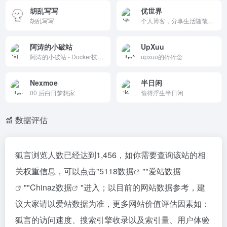
胡乱写写
优世界
胡乱写写
个人博客，分享生活随笔、技术笔记（如Hugo迁移、服务器配置）和健康经历（如洗牙、皮炎）。内容真挚简洁，记录大学毕业、日常感悟，无广告，支持归档/友链浏览。由个人运营，完全免费。
阿涛的小破站
UpXuu
阿涛的小破站 - Docker技术分享
upxuu的碎碎念
Nexmoe
半日闲
00 后白日梦想家
偷得浮生半日闲
数据评估
狐言浏览人数已经达到1,456，如你需要查询该站的相
关权重信息，可以点击"
5118数据
""
爱站数据
""
Chinaz数据
"进入；以目前的网站数据参考，建
议大家请以爱站数据为准，更多网站价值评估因素如：
狐言的访问速度、搜索引擎收录以及索引量、用户体验