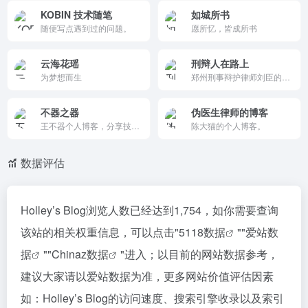
KOBIN 技术随笔
如城所书
随便写点遇到过的问题。
愿所忆，皆成所书
云海花瑶
刑辩人在路上
为梦想而生
郑州刑事辩护律师刘臣的个人博客，专注无罪辩护。分享成功案例、实务分析、办案故事和时评杂文，提供法律意见书范例，支持邮箱免费咨询。内容真实专业，记录刑辩经历，适合刑事案件当事人参考。
不器之器
伪医生律师的博客
王不器个人博客，分享技术教程、生活碎片、摩托骑行和专业知识（注塑工艺）。原创深度，界面纯净支持转载。强调“不器”思想，记录成长与感悟，是实用干货与个人思考的温馨站点。
陈大猫的个人博客。
数据评估
Holley’s Blog浏览人数已经达到1,754，如你需要查询
该站的相关权重信息，可以点击"
5118数据
""
爱站数
据
""
Chinaz数据
"进入；以目前的网站数据参考，
建议大家请以爱站数据为准，更多网站价值评估因素
如：Holley’s Blog的访问速度、搜索引擎收录以及索引