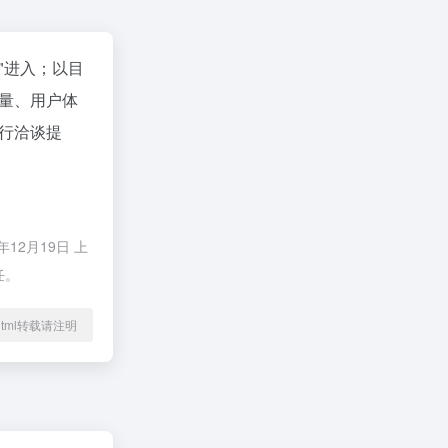
"进入；以目
量、用户体
行洽谈提
2月19日 上
任。
56.html转载请注明