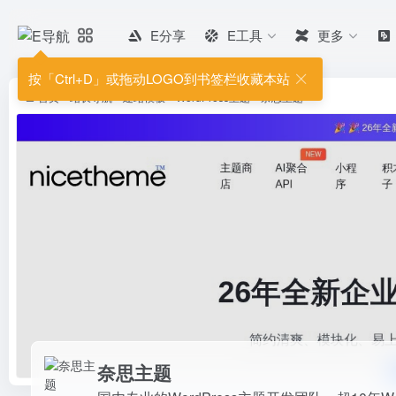
E分享
E工具
更多
奈思主题
国内专业的WordPress主题开发
按「Ctrl+D」或拖动LOGO到书签栏收藏本站
供有保障的维护及售后...
首页
•
站长导航
•
建站模板
•
WordPress主题
•
奈思主题
奈思主题