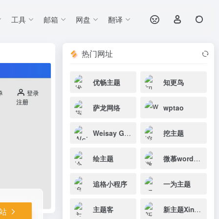
工具
邮箱
网盘
翻译
打开网站
、小程序等，并提
热门网址
优畅主题
知更鸟
萨龙网络
wptao
Weisay Grace
挖主题
绘主题
微慕wordpress小程序
追格小程序
一为主题
主题客
新主题XinTheme
站