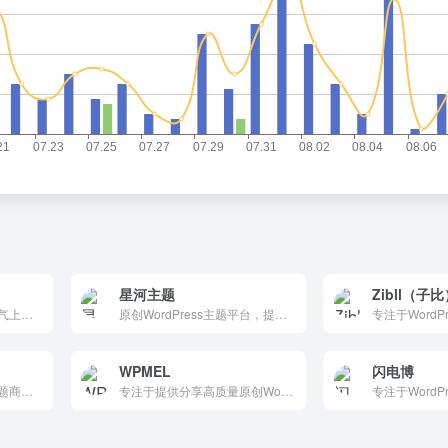
星河主题
Zibll（子
小清新博客，一个高端大气上档次的网站，专注分享WordPress建站，提供一站式建站服务，WordPress主题开发、定制。QUX主题原创，奇趣视频文章。
原创WordPress主题平台，提供Meteor等专业模板，支持博客/Web/APP后端构建。用户交互开发、售后关键，免费易上手。推荐CDN/统计工具，中文简洁，新手站长首选，提升传播速度高效。
WPMEL
闪电博
高品质原创WordPress主题商店！OneNav导航、Swallow博客、ZeroFoam圈子、免费WebStack网址收藏，一为热榜API聚合全网热点。响应式美观、永久更新、详尽教程，建站神器，个人/导航/社交一站搞定！
专注于提供分享高质量原创WordPress主题，WordPress主题/插件开发平台，提供定制主题/插件/二次开发。安全便捷、经济实用。站长首选，免费基础+付费特权，助力网站管理高效扩展。