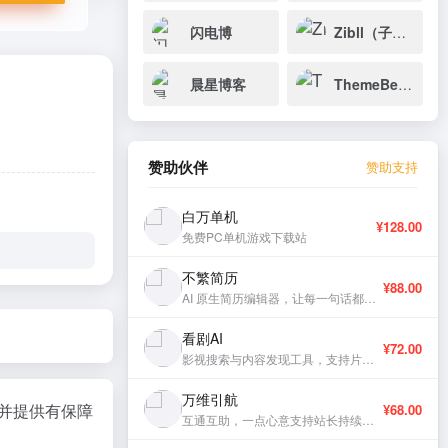
闪电博
Zibll（子比）
晨星博客
ThemeBetter
赞助伙伴
赞助支持
白万单机
¥128.00
免费PC单机游戏下载站
不繁简历
¥88.00
AI 原生简历编辑器，让每一句话都有分量。
看剧AI
¥72.00
影视搜索与内容发现工具，支持片库浏览与智能推荐。
万维引航
等，并提供有保障
¥68.00
互通互助，一点心意支持站长持续更新。