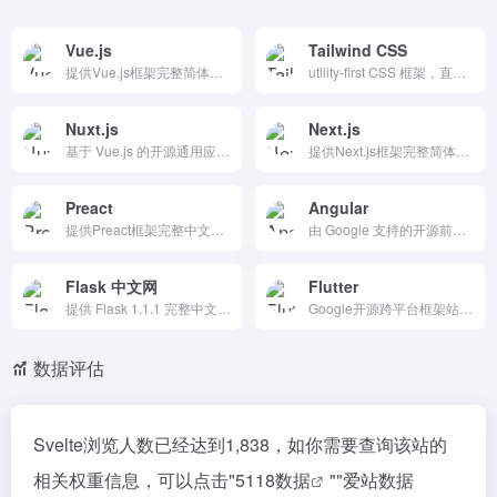
Vue.js
Tailwind CSS
提供Vue.js框架完整简体中文文档，Vue.js是渐进式JS框架，易学、性能出色、灵活多变。支持组件化开发、响应式渲染，生态丰富。包含教程、API参考、视频课程，是中国开发者学习构建高效用户界面的权威资源。
utility-first CSS 框架，直接在 HTML 用类（如 flex、pt-4）快速构建现代界面。支持暗黑模式、容器查询、文本阴影、高性能优化（&lt;10kB）。响应式、主题自定义，Tailwind Play 在线测试。开发者友好、社区活跃，是高效自定义 UI 的首选框架。
Nuxt.js
Next.js
基于 Vue.js 的开源通用应用框架，支持服务器端渲染、静态站点生成和单页应用程序。它提供模块化架构、高性能优化和友好的开发者体验，适合从初学者到专业开发者的各种开发需求。
提供Next.js框架完整简体中文文档，Next.js是React全栈框架，支持静态/服务器/边缘渲染、图像优化和自动代码分割。覆盖App/Pages路由、数据获取、部署指南，交互示例丰富。是中国开发者构建高性能Web应用的权威学习资源。
Preact
Angular
提供Preact框架完整中文文档，是3kB轻量React替代，API相同、高性能虚拟DOM、兼容React生态。支持Hooks、Fragments、Signals，首页交互示例+REPL测试，根据React经验推荐指南。适合追求体积小、速度快的开发者，是学习Preact的理想平台。
由 Google 支持的开源前端框架，以其强大的功能、灵活的架构和广泛的社区支持，帮助开发者构建高性能、安全可靠的应用。
Flask 中文网
Flutter
提供 Flask 1.1.1 完整中文文档，涵盖安装、快速上手、教程、方案模式和 API 参考。支持用户指南、信号、Unicode 等内容，社区翻译忠实原版。适合中文开发者入门与参考旧版 Flask，是学习 Python Web 框架的实用资源。
Google开源跨平台框架站点，使用Dart从单一代码构建iOS、Android、Web、桌面应用。高性能原生编译、热重载快速迭代、像素级自定义UI。支持Gemini AI集成（2025最新），丰富文档、社区和Google服务生态，是开发者创建美观高效多端应用的权威资源。
数据评估
Svelte浏览人数已经达到1,838，如你需要查询该站的
相关权重信息，可以点击"
5118数据
""
爱站数据