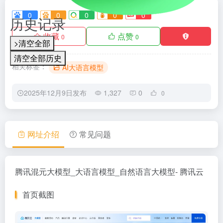
0
0
0
0
0
历史记录
收藏
点赞
0
0
>清空全部
清空全部历史
相关标签：
AI大语言模型
2025年12月9日发布
1,327
0
0
网址介绍
常见问题
腾讯混元大模型_大语言模型_自然语言大模型- 腾讯云
首页截图