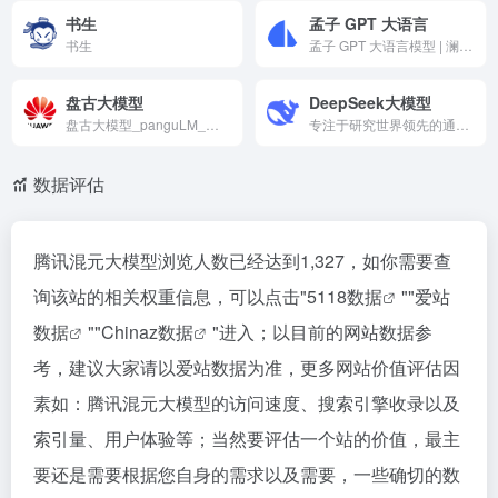
书生
孟子 GPT 大语言
书生
孟子 GPT 大语言模型 | 澜舟科技-业界领先的认知智能公司
盘古大模型
DeepSeek大模型
盘古大模型_panguLM_大模型_华为云
专注于研究世界领先的通用人工智能底层模型与技术，挑战人工智能前沿性难题。基于自研训练框架、自建智算集群和万卡算力等资源，深度求索团队仅用半年时间便已发布并开源多个百亿级参数大模型，如DeepSeek-LLM通用大语言模型、DeepSeek-Coder代
数据评估
腾讯混元大模型浏览人数已经达到1,327，如你需要查
询该站的相关权重信息，可以点击"
5118数据
""
爱站
数据
""
Chinaz数据
"进入；以目前的网站数据参
考，建议大家请以爱站数据为准，更多网站价值评估因
素如：腾讯混元大模型的访问速度、搜索引擎收录以及
索引量、用户体验等；当然要评估一个站的价值，最主
要还是需要根据您自身的需求以及需要，一些确切的数