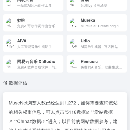
一站式AI音乐创作工具
音潮 by 音潮涌现
妙响
Mureka
免费AI写歌作词作曲音乐生成创作平台
Mureka.ai: Create original music effortlessly with our advanced AI music generator. Compose, customize, and download unique tracks in minutes.
AIVA
Udio
人工智能音乐生成助手
AI音乐生成器 - 官方网站
网易云音乐·X Studio
Remusic
免费AI歌声合成软件，与小冰公司联合推出。提供多样虚拟歌手，输入曲谱几秒生成自然演唱，支持参数调节和多轨合并。下载Win/Mac客户端，适合音乐创作者。由网易运营，完全免费。
免费的AI音乐、歌曲生成工具
数据评估
MuseNet浏览人数已经达到1,272，如你需要查询该站
的相关权重信息，可以点击"
5118数据
""
爱站数据
""
Chinaz数据
"进入；以目前的网站数据参考，建