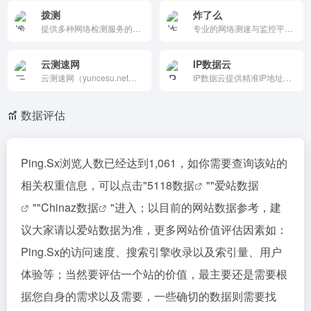
拨测
炸了么
提供多种网络检测服务的平台，包括网站测速、Ping检测、域名污染检测等，帮助站长和网络管理员快速诊断和解决网络问题。
专业的网络测速与监控平台，提供网站测速、HTTP测速、PING检测、CDN测速等多种工具。它还支持云计算和安全加速服务，帮助用户优化网络性能，提升网站访问速度和稳定性。
云测速网
IP数据云
云测速网（yuncesu.net）为您提供在线免费网速测试，专业5G测速，Ping测试，路由测试优质服务，拥有海内外，网通、联通、电信、移动、长城宽带、鹏博士等多个全面速度测试点，欢迎您的使用。
IP数据云提供精准IP地址查询、IP地址定位，提供实时查询、批量查询、IP接口定制等服务。
数据评估
Ping.Sx浏览人数已经达到1,061，如你需要查询该站的
相关权重信息，可以点击"
5118数据
""
爱站数据
""
Chinaz数据
"进入；以目前的网站数据参考，建
议大家请以爱站数据为准，更多网站价值评估因素如：
Ping.Sx的访问速度、搜索引擎收录以及索引量、用户
体验等；当然要评估一个站的价值，最主要还是需要根
据您自身的需求以及需要，一些确切的数据则需要找