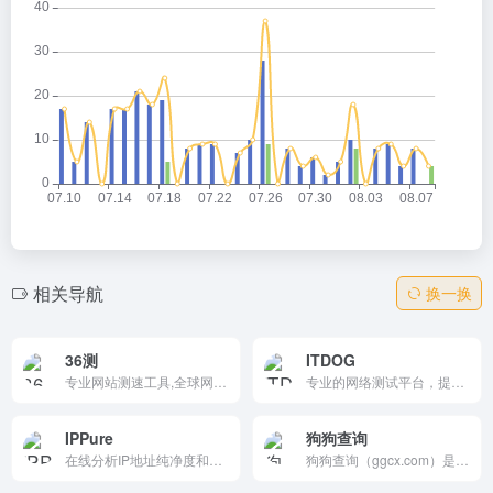
相关导航
换一换
36测
ITDOG
专业网站测速工具,全球网站测速,多个地点网站速度pagespeed检测
专业的网络测试平台，提供在线Ping、Tcping、网站测速、路由追踪、DNS查询等多种工具。它支持多线路和多协议测试，操作简单，实时分析，帮助用户快速诊断网络问题，是网络测试的理想选择。
IPPure
狗狗查询
在线分析IP地址纯净度和风险系数，检测真实位置、IP类型、IP来源和浏览器指纹。
狗狗查询（ggcx.com）是一款专业的宠物信息查询平台，提供犬种百科、性格特点、饲养指南、健康护理等全方位内容，帮助爱狗人士快速了解各类狗狗知识，科学养宠。