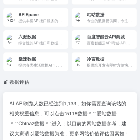
APISpace
咕咕数据
提供丰富API接口服务的平台，涵盖天气查询、身份验证、语言模型等多种接口。平台接口响应速度快，数据准确，支持高并发请求，易于集成，是开发者快速构建应用的可靠选择。
专业的数据提供商，专注于提供全面、高质量的数据接口和商业数据分析服务。它通过丰富的数据资源和先进的分析工具，帮助用户将数据转化为生产原料，提升业务效率和决策质量，是企业和开发者提升数据驱动决策能力的理想选择。
六派数据
百度智能云API商城
综合性的API接口和数据接口平台，提供超过100种不同类型的数据接口，涵盖生活、商业、金融等多个领域。它通过专业的开发团队、标准化接口和高稳定性，显著提升了数据获取和使用的效率，是开发者和企业的理想选择。
百度智能云API商城-API一站式采购基地，API商城提供天气查询API、实名认证API、短信验证码、OCR识别等海量API服务。选购API服务，首选百度智能云API商城。
极速数据
冷言数据
提供各类生活数据API，方便开发者快速简单的开发APP、软件及其他服务平台。快递、企业工商、汽车、商标等数据应有尽有。
提供给开发者即时方便快捷的webapi接口调用方案，免费、稳定、易用的webapi接口平台
数据评估
ALAPI浏览人数已经达到1,133，如你需要查询该站的
相关权重信息，可以点击"
5118数据
""
爱站数据
""
Chinaz数据
"进入；以目前的网站数据参考，建
议大家请以爱站数据为准，更多网站价值评估因素如：