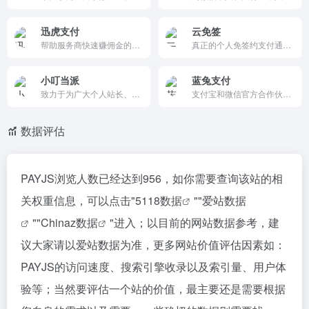
迅虎支付
云免签
帮助服务商快速赚佣金的系统，可以实现商户代理进件和支付结算的平台,支持微信个人支付,跨境支付,电商收付通分账等功能，同时直数帮助申请跨境微信服务商和国内普通服务商，快速赚取支付服务商佣金。
真正的个人免签约支付通道聚合支付接口，云端免挂机监控，即时到账，支持小程序、网站二维码扫码收款。只需个人微信支付宝账号即可自动化收款，超稳定不漏单
小叮当派
蓝兔支付
致力于为广大个人站长、APP开发者、网商和行业客户提供即时到账API支付接口。免签约、不需要企业帐号，不托管资金、安全、稳定。小叮当支付已更名为小叮当派
支付宝和微信官方合作伙伴，专业服务于个人的正规、安全、稳定、可靠的官方支付接口，方便个人创业者通过API进行网站收款。
数据评估
PAYJS浏览人数已经达到956，如你需要查询该站的相
关权重信息，可以点击"
5118数据
""
爱站数据
""
Chinaz数据
"进入；以目前的网站数据参考，建
议大家请以爱站数据为准，更多网站价值评估因素如：
PAYJS的访问速度、搜索引擎收录以及索引量、用户体
验等；当然要评估一个站的价值，最主要还是需要根据