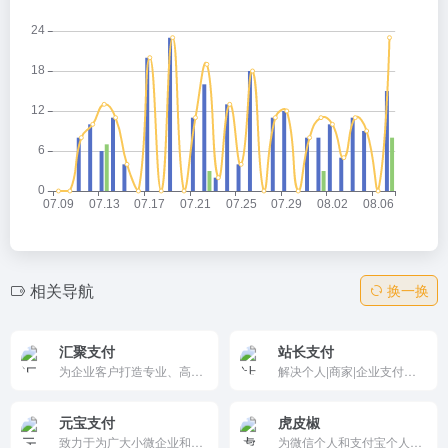
相关导航
换一换
汇聚支付
站长支付
为企业客户打造专业、高效、安全的行业解决方案，助力企业在业务运营中有效优化信息流和资金流效率，提升客户行业竞争力。
解决个人|商家|企业支付难题 | 站长付,个人H5支付
元宝支付
虎皮椒
致力于为广大小微企业和个人用户提供第三方支付通道的管理和订单统计，全方位支持电子银行、支付宝、微信支付、QQ钱包等主流第三方支付平台，系统简单易用，数据一目了然，资金掌握在自己手中，安全稳定不掉单，以信誉求市场，以稳定求发展。
为微信个人和支付宝个人账户,提供个人收款API支付接口,不挂机,无需提现,官方清算,100%资金安全,成功率高,金额无限制,支持各种网站系统API对接。