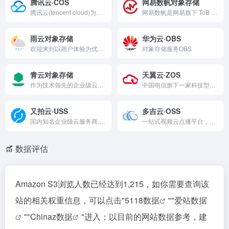
腾讯云·COS
网易数帆对象存储
腾讯云(tencent cloud)为数百万的企业和开发者提供安全稳定的云计算服务，涵盖云服务器、云数据库、云存储、视频与CDN、域名注册等全方位云服务和各行业解决方案。
网易数帆是网易旗下 ToB 企业服务品牌，定位于数智软件生产引领者，推出自研无绑定的云原生、大数据、人工智能、智能开发等产品，并通过打造开放的产业链生态体系，为客户提供数智化全流程服务，帮助客户打造专属数智竞争力。
雨云对象存储
华为云·OBS
欢迎来到以用户体验为优先的雨云，我们提供稳定高速的云服务器、游戏云、物理服务器，强大的功能，高效率的客户支持，简洁易用的面板，值得您的信赖
对象存储服务OBS
青云对象存储
天翼云·ZOS
作为技术领先的企业级云服务商与数字化解决方案提供商，坚持核心代码自研，构建端到端的数字化解决方案，持续打造云原生最佳实践，以中国科技服务数字中国。
中国电信旗下一家科技型、平台型、服务型公司，以&amp;quot;云网融合、安全可信、专享定制&amp;quot;三大优势向客户提供公有云、私有云、专属云、混合云、边缘云、全栈云服务，满足政府及企业数字化转型需求。
又拍云·USS
多吉云·OSS
国内知名企业级云服务商,全球1100多个自建CDN节点,10TB保有带宽,为25万用户提供CDN加速,数据云存储,HTTPS／SSL证书,WebP,云处理,视频图片存储,短视频开发SDK,直播开发SDK,DDos高防等一站式加速解决方案!
一站式视频云点播平台，轻量级的用户能够无需了解任何技术就轻而易举地展示和播放视频，而以视频为主要产品的用户能通过强大的 API 和 SDK 完成对视频的高级处理。
数据评估
Amazon S3浏览人数已经达到1,215，如你需要查询该
站的相关权重信息，可以点击"
5118数据
""
爱站数据
""
Chinaz数据
"进入；以目前的网站数据参考，建