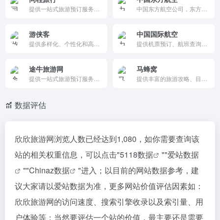
提供一站式旅游预订服务，涵盖机票、酒店、火车票、旅游线路、签证、门票等产品，帮助用户高效规划和享受旅行。
中国东方航空公司，东方航空，机票查询，机票预订，机票网上订票，特价打折机票价格查询，航班查询时刻表，一站式飞机票查询订购服务,最全国内机票查询,国际机票查询，单程机票，往返机票，机+酒，出发，到达，改期，升舱，退票，预付费行李，特殊旅客服务，客票验真，精选优惠，上海-北京，中国东方航空公司-飞机票查
游侠客
中国国际航空
提供多样化、个性化和高品质的主题旅行产品，涵盖户外探险、文化之旅、亲子游等，满足不同用户的需求。
提供机票预订、航班查询、特价机票、会员权益等一站式服务，帮助用户高效规划和享受旅行。
途牛旅游网
马蜂窝
提供一站式旅游预订服务，涵盖跟团游、自由行、机票、酒店、签证、门票等产品，帮助用户轻松规划和享受旅行。
提供丰富的旅游攻略、目的地信息、用户分享和社交互动功能，帮助用户更好地规划和享受旅行。
数据评估
欣欣旅游网浏览人数已经达到1,080，如你需要查询该
站的相关权重信息，可以点击"
5118数据
""
爱站数据
""
Chinaz数据
"进入；以目前的网站数据参考，建
议大家请以爱站数据为准，更多网站价值评估因素如：
欣欣旅游网的访问速度、搜索引擎收录以及索引量、用
户体验等；当然要评估一个站的价值，最主要还是需要