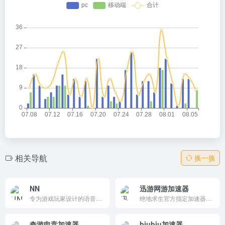
相关导航
换一换
NN
迅游网游加速器
专为游戏玩家设计的语音通讯和社交平台，提供高清、低延迟的语音通讯服务和大容量群聊功能，支持即时组队和游戏加速。它支持多平台使用，包括客户端、移动应用和网页端，是游戏玩家提升沟通效率和游戏体验的理想选择。
绝地求生官方指定加速器，专业的网游加速器-迅游网游加速器,新用户免费试用!有效解决玩家在网络游戏中遇到的延时过高,登录困难,容易掉线等问题,迅游网游加速器为网游保驾护航!
奇游电竞加速器
biubiu加速器