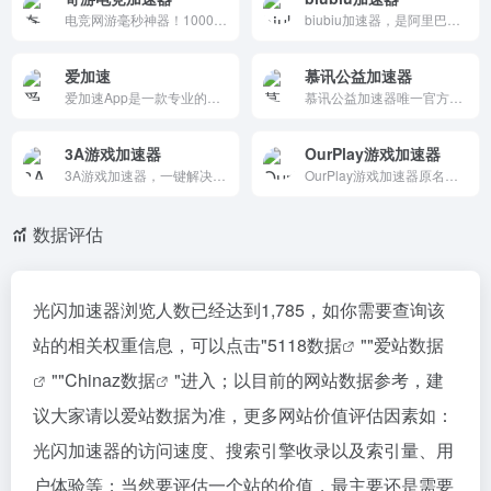
电竞网游毫秒神器！10000+节点免费试用，LOL/DNF一键加速，稳帧防丢包多线优化。组队社区/硬件调校全覆盖，Win客户端下载便捷。玩家竞技必备，延迟降50ms3秒起步！
biubiu加速器，是阿里巴巴旗下灵犀互娱的一款专业电竞游戏加速器，支持手游免费加速，PC网游电竞级游戏加速体验，一键解决手游和PC游戏网络卡顿、延迟、掉线、加载慢等问题，提高游戏网络稳定性，支持超过2万款热门游戏加速，快来biubiu官网下载最新手游/PC游戏加速器吧！
爱加速
慕讯公益加速器
爱加速App是一款专业的网络加速软件，提供高质量的静态网络接入服务，全平台支持。爱加速让网络安全与速度尽在掌握。
慕讯公益加速器唯一官方网站
3A游戏加速器
OurPlay游戏加速器
3A游戏加速器，一键解决游戏网络卡顿、延迟、丢包、加载缓慢等问题。免费加速绝地求生、steam、APEX、GTA5、英雄联盟等数千款款海外游戏。3A品质，极致加速。
OurPlay游戏加速器原名谷歌空间。OurPlay是一款自带谷歌服务框架的永久免费手游加速器，国内海外游戏加速智能优选线路、独家专利网络优化技术，极速稳定，一站式解决全球网络游戏延迟、掉线、闪退、打不开、卡顿等问题，让您畅玩国内海外游戏，OurPlay加速器为您的网络保驾护航！
数据评估
光闪加速器浏览人数已经达到1,785，如你需要查询该
站的相关权重信息，可以点击"
5118数据
""
爱站数据
""
Chinaz数据
"进入；以目前的网站数据参考，建
议大家请以爱站数据为准，更多网站价值评估因素如：
光闪加速器的访问速度、搜索引擎收录以及索引量、用
户体验等；当然要评估一个站的价值，最主要还是需要