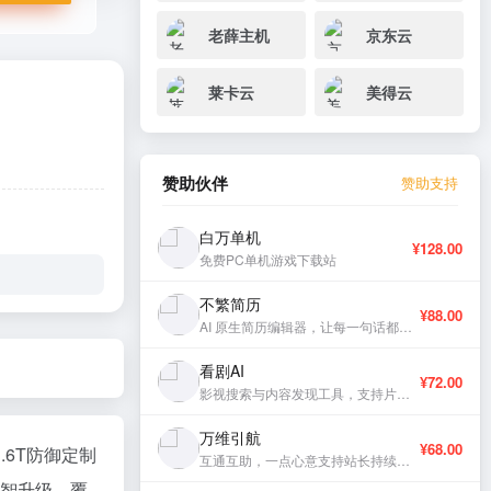
老薛主机
京东云
莱卡云
美得云
赞助伙伴
赞助支持
白万单机
¥128.00
免费PC单机游戏下载站
不繁简历
¥88.00
AI 原生简历编辑器，让每一句话都有分量。
看剧AI
¥72.00
影视搜索与内容发现工具，支持片库浏览与智能推荐。
万维引航
¥68.00
.6T防御定制
互通互助，一点心意支持站长持续更新。
数智升级，覆