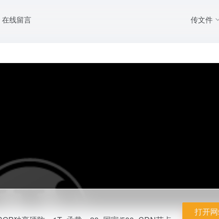
传文件
在线留言
 DDoS定制、BGP独享硬防、1T+承载。20+国家/500+CDN节点，中小企网站
打开网