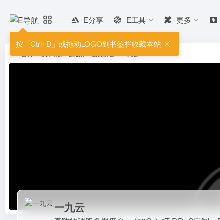
E分享
E工具
更多
一九云
高防物理服务器平台，400G-1.6T
按「Ctrl+D」或拖动LOGO到书签栏收藏本站
执照/电信许可，微信...
首页
•
站长导航
•
云服务
•
云服务器
•
一九云
一九云