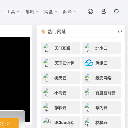
工具
邮箱
网盘
翻译
打开网站
/游戏首选。营业
热门网址
天门互联
北少云
天理云计算
腾讯云
衡天云
景安网络
小鸟云
百度智能云
微软云
华为云
UCloud优刻得
林枫云
站