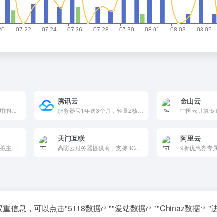
腾讯云
金山云
新鸟云 - 安全稳定-简单好用的全球服务器提供商
服务器买1年送3个月，轻量2核2G4M年付99元，轻量2核4G5M年付188元
天门互联
阿里云
提供专业的云服务器,云虚拟主机,香港VPS,独立服务器,IDC租用托管,面向全球客户提供基于云计算的IT解决方案与客户服务,是国内专业的云服务器,云虚拟主机,香港VPS,独立服务器,IDC租用托管,基础设施服务提供商。
高防云服务器提供商，支持BGP铂金云/游戏服务器/弹性租用，40G DDoS防护+云盾。分钟级交付、SSL备案免费、一键部署。网站/金融解决方案，开发者企业首选，安全高效。
9折优惠券专
权重信息，可以点击"
5118数据
""
爱站数据
""
Chinaz数据
"