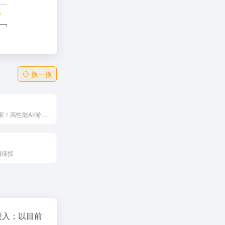
换一换
中国云计算专家！高性能AI/游戏/视频/政企解决方案，GPU裸金属、KS3存储、CDN全球加速，免费试用2-3月。服务快手知乎WPS，弹性安全可靠，混合云灾备一站式，企业数智转型上云首选神器！
属链接
进入；以目前