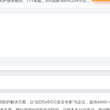
高防物理服务器平台，400G-1.6T DDoS定制、BGP独享硬防、1T+承载。20+国家/500+CDN节点，中小企网站/游戏首选。营业执照/电信许可，微信客服便捷，助力数智升级安全高效。
解决方案，以“抗DDoS/CC攻击专家”为定位，提供400G-1
业务扩展。网站强调全链路安全防护，已服务各行业用户，推动