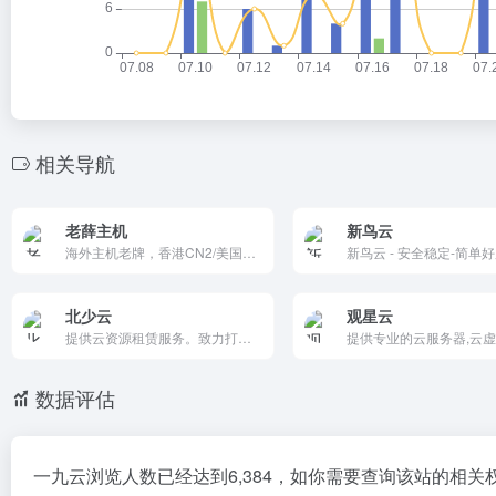
相关导航
老薛主机
新鸟云
海外主机老牌，香港CN2/美国CN2/日本软银免备案，终身6折（LX60）。虚拟主机9元/月起，云服务器39元/月起。一键宝塔/迁移/SSL，7×24中文售后，30万用户首选，稳定高速无续费涨价。
北少云
观星云
提供云资源租赁服务。致力打造稳定低价的云资源租赁商！
数据评估
一九云浏览人数已经达到6,384，如你需要查询该站的相关