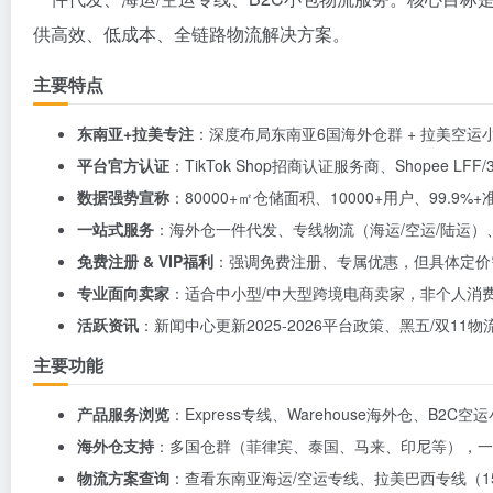
供高效、低成本、全链路物流解决方案。
主要特点
东南亚+拉美专注
：深度布局东南亚6国海外仓群 + 拉美空运
平台官方认证
：TikTok Shop招商认证服务商、Shopee L
数据强势宣称
：80000+㎡仓储面积、10000+用户、99.9
一站式服务
：海外仓一件代发、专线物流（海运/空运/陆运
免费注册 & VIP福利
：强调免费注册、专属优惠，但具体定价
专业面向卖家
：适合中小型/中大型跨境电商卖家，非个人消
活跃资讯
：新闻中心更新2025-2026平台政策、黑五/双11
主要功能
产品服务浏览
：Express专线、Warehouse海外仓、B2
海外仓支持
：多国仓群（菲律宾、泰国、马来、印尼等），一
物流方案查询
：查看东南亚海运/空运专线、拉美巴西专线（1