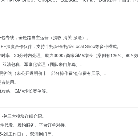
小包专线，全链路自主运营（揽收-清关-派送）。
FF/3PF深度合作伙伴，支持半托管/全托管/Local Shop等多种模式。
%+准时率、30分钟内处理、助力3000+商家GMV增长（案例有126%、90
）、双清包税、军事化管理（团队来自菜鸟）。
需咨询（未公开透明价卡，部分操作费/仓储费有展示）。
费者使用。
物流攻略、GMV增长案例等。
C空运小包三大模块详细介绍。
件代发、履约服务、平台订单对接。
5-20工作日）、双清到门等。