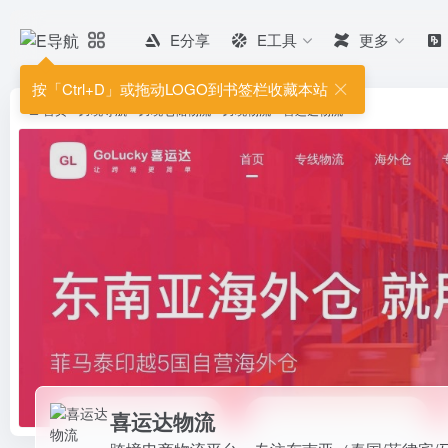
E分享
E工具
更多
喜运达物流
跨境电商物流平台，专注东南亚（泰国
按「Ctrl+D」或拖动LOGO到书签栏收藏本站
Shop/Shopee/Lazada/Temu等...
首页
•
跨境导航
•
跨境仓储物流
•
跨境物流
•
喜运达物流
喜运达物流