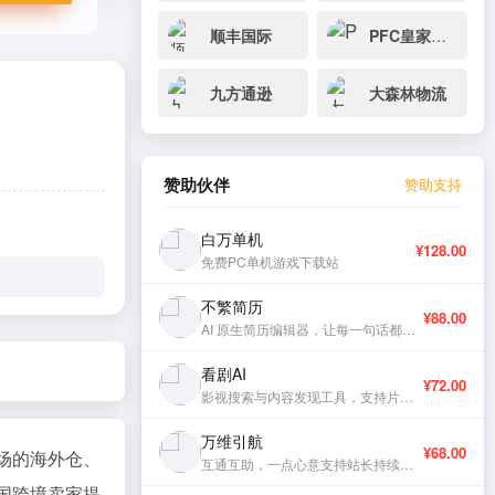
顺丰国际
PFC皇家国际物流
九方通逊
大森林物流
赞助伙伴
赞助支持
白万单机
¥128.00
免费PC单机游戏下载站
不繁简历
¥88.00
AI 原生简历编辑器，让每一句话都有分量。
看剧AI
¥72.00
影视搜索与内容发现工具，支持片库浏览与智能推荐。
万维引航
¥68.00
场的海外仓、
互通互助，一点心意支持站长持续更新。
的中国跨境卖家提