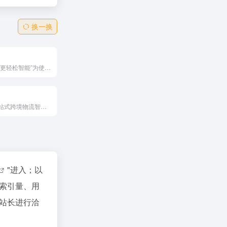
换一换
以“让跨境物流更轻松智能”为使命，“时效稳定”为产品核心。业务板块分为跨境物流专线、国际小包专线、海外仓配及售后，为跨境电商卖家提供全链路出海方案
国内领先的一站式跨境物流智能服务平台，可为外贸企业跨境电商提供国际快递、国际小包、国际空运、FBA头程（亚马逊送仓）、海运散货、海运整柜、铁路运输、货运保险、上门取件等国际物流综合服务
"进入；以
索引量、用
站长进行洽