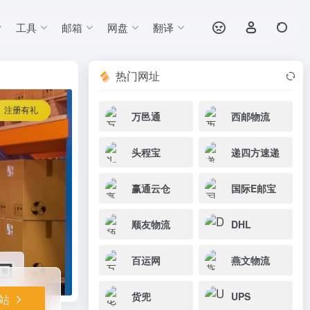
工具
邮箱
网盘
翻译
打开网站
热门网址
万邑通
西邮物流
头程宝
递四方速递
赢通云仓
国际E邮宝
顺友物流
DHL
百运网
燕文物流
货兜
UPS
站