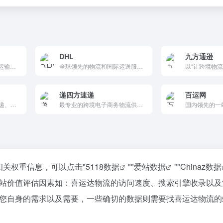
DHL
九方通逊
专业从事亚马逊FBA头程运输门到门服务，含(FBA海运、FBA空运、FBA快递、海外仓)及拼箱整柜等一系列FBA相关配套物流综合服务商，大森林在美国、德国、英国、日本、法国、墨西哥、加拿大以及东南亚等地区有亚马逊FBA清关公司及代理。
全球领先的物流和国际运送服务提供商，提供文件和包裹寄送、货物快件、企业物流服务等多种解决方案。支持全球覆盖，定制服务，致力于可持续发展，帮助客户应对全球贸易变化。
递四方速递
百运网
专注于跨境电商的国际快递、国外速递等全球跨境物流配送服务，公司主要包括国际快递、国外速递、全球邮政专线、全球邮政小包、全球速递、全球仓储及订单处理等跨境电商物流配送等服务，在全球各地拥有超过10000平米的包裹处理中心，日均处理国际包裹达数十万件。
最专业的跨境电子商务物流供应商，Ebay，PayPal全球合作伙伴，提供超值的国际快递、平邮挂号与海外仓储等服务；递四方速递的核心产品包括全球仓储订单履约服务-FB4，全球邮件直送服务-联邮通，4PX全球速递专线和GRS全球退货服务。
相关权重信息，可以点击"
5118数据
""
爱站数据
""
Chinaz数据
站价值评估因素如：喜运达物流的访问速度、搜索引擎收录以及
您自身的需求以及需要，一些确切的数据则需要找喜运达物流的