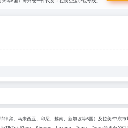
跨境电商物流平台，专注东南亚（泰国/菲律宾/马来等6国）海外仓一件代发 + 拉美空运小包专线。支持TikTok Shop/Shopee/Lazada/Temu等，一站式双清包税、99.9%准时率。助力3000+卖家GMV增长，免费注册享VIP福利，适合跨境商家高效出海。
菲律宾、马来西亚、印尼、越南、新加坡等6国）及拉美/中东市
ok Shop、Shopee、Lazada、Temu、Daraz等平台