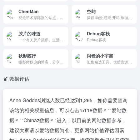
ChenMan
空屿
视觉艺术家陈漫的站点，展示融合中西的时尚摄影，如《航天员》V&amp;A收藏。1980年生，北京中美术毕业，合作VOGUE、Nike，获国际奖。简约加载，浏览作品/展览，链接微博。突破商业艺术界限，多元审美启发时尚界。
摄影,动漫,游戏,开箱,旅游,记录我的生活所见所闻
胶片的味道
Debug客栈
一个有关胶片摄影、生活、艺术、美图、拍照技巧、胶片相机器材介绍，以及个人胶片摄影作品分享的综合性网站。取景框教会了我们看世界的另一种方式，我们就是爱胶片。拿起相机，拍照吧！
Debug客栈
秋影随行
阿锋的小宇宙
摄影师秋凉的博客，分享尼康Z教程、Lightroom 2025更新、设备对比（如Pocket 3 vs Osmo Mobile 6）和旅行随笔（如安山古道）。融合教育反思与零下40度拍摄体验，专业生动，视觉丰富。学摄影与生活双修，适合爱好者探索光影人生。
汇集精选工具、优质资源与深度文章的独立平台。提供效率提升、学习成长、在线工具等分类导航，帮助用户高效发现互联网上的宝藏内容。界面简洁，持续更新，是网罗实用信息的首选站点。
数据评估
Anne Geddes浏览人数已经达到1,265，如你需要查询
该站的相关权重信息，可以点击"
5118数据
""
爱站数
据
""
Chinaz数据
"进入；以目前的网站数据参考，
建议大家请以爱站数据为准，更多网站价值评估因素