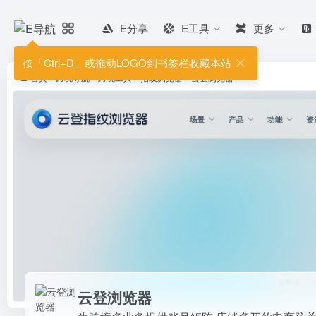
E分享
E工具
更多
云登浏览器
为跨境多业务提供账号矩阵,店铺
按「Ctrl+D」或拖动LOGO到书签栏收藏本站
脑多开浏览器分身,RPA机器人等自动
首页
•
跨境导航
•
跨境工具
•
指纹浏览器
•
云登浏览器
云登浏览器