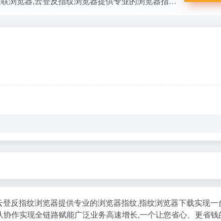
为跨境多业务提供账号矩阵,店铺多开的电商防关联浏览器,云登反指纹浏览器提供专业的浏览器指纹,指纹浏览器下载实现一台电脑多开浏览器分身,RPA机器人等自动化操作功能,还可支持高效的团队协作实现全链路赋能广泛业务高速增长,一个让您省心、更省钱的超级浏览器。
云登反指纹浏览器提供专业的浏览器指纹,指纹浏览器下载实现一
团队协作实现全链路赋能广泛业务高速增长,一个让您省心、更省钱