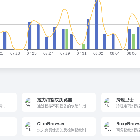
拉力猫指纹浏览器
跨境卫士
多开浏览器窗口、多登账号，防止窗口间产生关联、防止封号，每个窗口可以模拟独立的电脑信息，模拟不同的IP地址，使得相互间完全环境独立、隔离，避免关联封号！
通过模拟不同设备的软硬件指纹信息,实现一台电脑同时多开浏览器,每个防关联浏览器独立IP,适用于跨境电商亚马逊、eBay、TikTok，社媒营销Facebook、Twitter等行业
ClonBrowser
RoxyBrows
永久免费使用的反检测指纹浏览器，采用多种加密算法，安全管理用户账户资产。