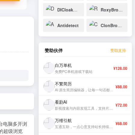
DICloak指纹浏览器
RoxyBrowser
Antidetect
ClonBrowser
赞助伙伴
赞助支持
白万单机
¥128.00
免费PC单机游戏下载站
不繁简历
¥88.00
AI 原生简历编辑器，让每一句话都有分量。
看剧AI
¥72.00
影视搜索与内容发现工具，支持片库浏览与智能推荐。
万维引航
台电脑多开浏
¥68.00
互通互助，一点心意支持站长持续更新。
的超级浏览