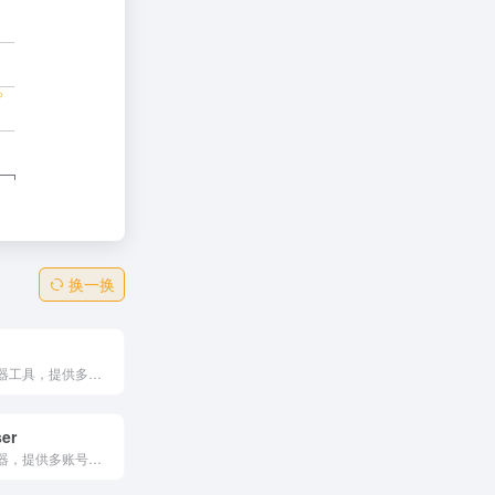
换一换
跨境电商浏览器工具，提供多账号防关联、网络加速与团队协作。特点包括20+全球节点、24h风控和数据加密。功能涵盖店铺隔离、权限管理、IP优化，覆盖100+平台。针对电商卖家，免费试用+优惠券，防护300万+店铺，提升运营效率。
er
商务指纹浏览器，提供多账号隔离、防关联指纹技术与SOCKS5代理。支持窗口同步、API自动化、团队协作，量子级加密确保隐私安全。Windows专属，免费试用，助力跨境电商避免封禁，提升运营效率。