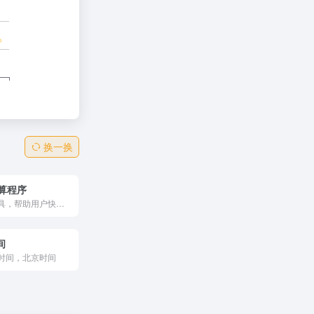
换一换
计算程序
实用的外贸工具，帮助用户快速计算FOB（离岸价）报价。只需输入产品成本、运费、保险费等参数，即可自动生成准确的FOB价格，适用于出口贸易报价场景，简化外贸人员的价格核算流程。
间
时间，北京时间