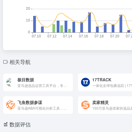
相关导航
极目数据
17TRACK
亚马逊选品运营工具平台，专注竞品转化率、关键词点击转化分析。提供选品机会挖掘、竞品监控、流量洞察和报告导出。数据可视化清晰，支持免费试用、付费高级功能，是跨境电商卖家提升转化、优化广告的实用数据助手。
一体化全球包裹追踪 | 17
飞鱼数据参谋
卖家精灵
亚马逊ABA可视化分析工具，专为卖家提供市场挖掘、搜索/商品趋势、反查流量词及潜力竞品五大功能。基于4年周度数据沉淀，直观图表展示关键词上涨、竞品洞察，帮助无备案用户优化选品策略、把握蓝海机会。助力电商运营事半功倍。
数据评估