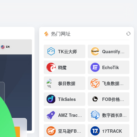
打开网站
热门网址
TK云大师
QuantifyNinja
鸥鹭
EchoTik
极目数据
飞鱼数据参谋
TikSales
FOB价格计算程序
AMZ Tracker
数字酋长BI系统
亚马逊FBA仓库地址清单
17TRACK
站