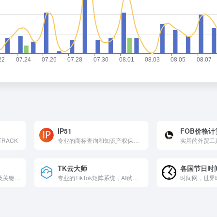
IP51
FOB价格
TRACK
专业的商标查询和知识产权保护平台，支持多国商标查询，涵盖45个尼斯分类，提供侵权检测和知识产权保护服务，帮助用户高效管理和保护商标权益。
TK云大师
各国节日时
150万亚马逊卖家的选品及关键词工具
专业的TikTok矩阵系统，AI赋能40余种自动化解决方案！人工智能驱动的TikTok账号自动化批量管理平台，实现多账号矩阵式管理与全自动批量化运营，让您的TikTok业务轻松扩展。
时间网，世界