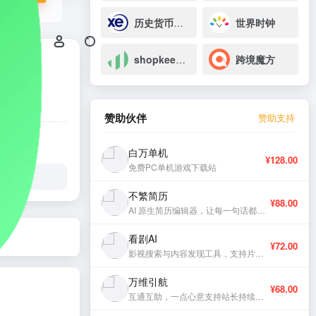
历史货币汇率
世界时钟
shopkeeper
跨境魔方
赞助伙伴
赞助支持
白万单机
¥128.00
免费PC单机游戏下载站
不繁简历
¥88.00
AI 原生简历编辑器，让每一句话都有分量。
看剧AI
¥72.00
影视搜索与内容发现工具，支持片库浏览与智能推荐。
万维引航
¥68.00
互通互助，一点心意支持站长持续更新。