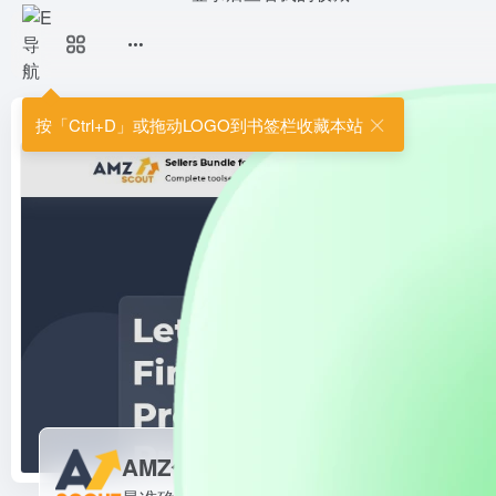
AMZ侦探
最准确的产品数据分析和选品工具
首页
•
跨境导航
•
跨境工具
•
跨境综合工具
•
AMZ侦探
按「Ctrl+D」或拖动LOGO到书签栏收藏本站
AMZ侦探