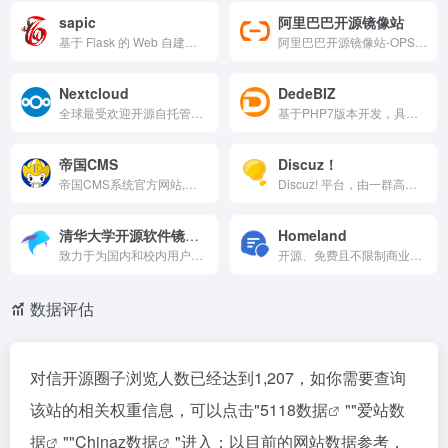
sapic
阿里巴巴开源镜像站
基于 Flask 的 Web 自建图床程序，支持多种对象存储服务和多种上传方式，提供丰富的功能和良好的扩展性。它支持多用户管理、API 接口和 Docker 部署，是自建图床的理想选择。
阿里巴巴开源镜像站-OPSX镜像站-阿里云开发者社区
Nextcloud
DedeBIZ
全球最受欢迎开源自托管协作平台，核心 Hub 集成文件同步、聊天视频、群件办公、AI 助手和流程自动化。强调数据隐私、无第三方泄露，支持端到端加密和 GDPR/HIPAA 合规。适用于个人到企业，免费社区版+付费企业支持，助力掌控数字主权与高效团队协作。
基于PHP7版本开发，具有很强的可扩展性，并且完全开放源代码。DedeBIZ支持采用现流行的Go语言设计开发，拥有简单易用、灵活扩展特性之外更安全、高效。模板设计制作简单，一直是系统一大特点，延续之前标签，同时采用响应式模板引擎Bootstrap作为系统模板渲染引擎，让搭建跨终端和
帝国CMS
Discuz！
帝国CMS系统官方网站,帝国CMS － 稳定可靠、安全省心
Discuz! 平台，由一群高擎互联网人在倾情支持， 他们来自于腾讯 Discuz! 创业团队成员以及优秀的开发者。在中国互联网风云变迁中，Discuz! 20多年间为300万企业及站长赋能，秉承“开放、连接、共赢”的精神，倡导与生态伙伴及开发者共建健康可持续的 Discuz! 品牌合作模式，突破需
清华大学开源软件镜像站
Homeland
致力于为国内和校内用户提供高质量的开源软件镜像、Linux 镜像源服务，帮助用户更方便地获取开源软件。本镜像站由清华大学 TUNA 协会负责运行维护。
开源、免费且不限制商业使用的社区/论坛系统。
数据评估
对信开源圈子浏览人数已经达到1,207，如你需要查询
该站的相关权重信息，可以点击"
5118数据
""
爱站数
据
""
Chinaz数据
"进入；以目前的网站数据参考，